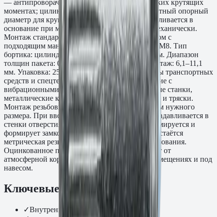
— антипроворачивание при вибрации и высоких крутящих
моментах; цилиндрический бортик — стандартный опорный
диаметр для круглого отверстия. Насечка вдавливается в
основание при монтаже и блокирует гильзу механически.
Монтаж стандартным резьбовым заклёпочником с
подходящим мандрелем. Диаметр резьбы: M4–M8. Тип
бортика: цилиндрический, диаметр 9,0–16,0 мм. Диапазон
толщин пакета: 0,5–3,0 мм. Отверстие под монтаж: 6,1–11,1
мм. Упаковка: 250–500 шт. Применение: кузовы транспортных
средств и спецтехники, корпусное оборудование с
вибрационными нагрузками, производственные станки,
металлические конструкции в условиях ударов и тряски.
Монтаж резьбовым заклёпочником с мандрелем нужного
размера. При вворачивании мандреля насечка вдавливается в
стенки отверстия, одновременно гильза деформируется и
формирует замковый буртик. После монтажа остаётся
метрическая резьба для многократного использования.
Оцинкованное покрытие Zn 5–8 мкм защищает от
атмосферной коррозии при эксплуатации в помещениях и под
навесом.
Ключевые преимущества
✓
Внутренняя резьба, мм: М6