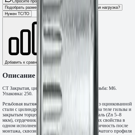
Спросите про крепёж Fasty…
Разговор
Подобрать размер
Для какого основания?
Какая нагрузка?
Нужен ТС/ТО
Добавить к сравнению
Описание
СТ Закрытая, цилиндр. бортик, с насечкой. Резьба: М6.
Упаковка: 250.
Резьбовая вытяжная заклёпка (нитзерт) Fasty из оцинкованной
стали с цилиндрическим бортиком, насечкой на теле гильзы и
закрытым торцем. Корпус — оцинкованная сталь (Zn 5–8
мкм), сердечник — сталь. Три функциональных свойства в
одном исполнении: закрытый торец — герметичность после
монтажа, сквозного отверстия нет; насечка зубчатого профиля