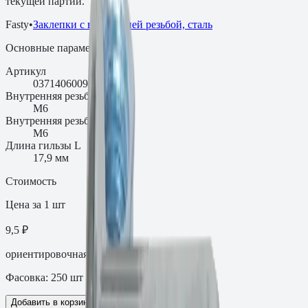
текущей партии.
Fasty
•
Заклепки с внутренней резьбой, сталь
Основные параметры
Артикул
0371406009AM
Внутренняя резьба D
М6
Внутренняя резьба, мм
М6
Длина гильзы L
17,9 мм
Стоимость
Цена за 1 шт
9,5 ₽
ориентировочная цена с НДС
Фасовка:
250
шт
Добавить в корзину