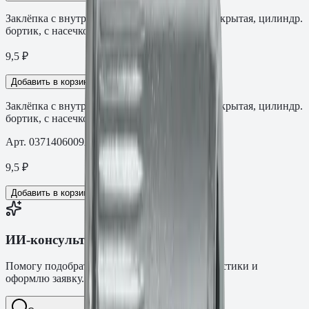
Заклёпка с внутренней резьбой FASTY СТ закрытая, цилиндр.
бортик, с насечкой М6
9,5
₽
Добавить в корзину
Заклёпка с внутренней резьбой FASTY СТ закрытая, цилиндр.
бортик, с насечкой М6
Арт.
0371406009AM
9,5
₽
Добавить в корзину
ИИ-консультант Fasty
Помогу подобрать товар, расскажу характеристики и
оформлю заявку.