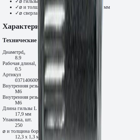
✓
⌀ гильзы d1: 8,9 мм
✓
⌀ и толщина бортика d2 × K: 12,3 x 1,3 мм
✓
⌀ сверла: 9,1 мм
Характеристики
Технические характеристики
Диаметр
d₀
8.9
Рабочая длина
l₁
0.5
Артикул
0371406009AM
Внутренняя резьба D
М6
Внутренняя резьба, мм
М6
Длина гильзы L
17,9 мм
Упаковка, шт.
250
⌀ и толщина бортика d2 × K
12,3 x 1,3 мм