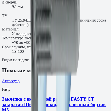
⌀ сверла
9,1 мм
ТУ
ТУ 25.94.12-003-00654724-2018 (без ограничения срока
действия)
Материал
Углеродистая сталь
Температура эксплуатации
−70 до +90 °C
Срок службы, лет
15–100
Рядом по задаче
Похожие модели
Аксессуар
Fasty
Заклёпка с внутренней резьбой FASTY СТ
закрытая Шестигранная, уменьшенный бортик
М5