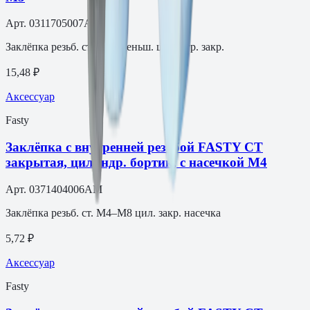
Арт.
0311705007AM
Заклёпка резьб. ст. M5 уменьш. шестигр. закр.
15,48 ₽
Аксессуар
Fasty
Заклёпка с внутренней резьбой FASTY СТ
закрытая, цилиндр. бортик, с насечкой М4
Арт.
0371404006AM
Заклёпка резьб. ст. M4–M8 цил. закр. насечка
5,72 ₽
Аксессуар
Fasty