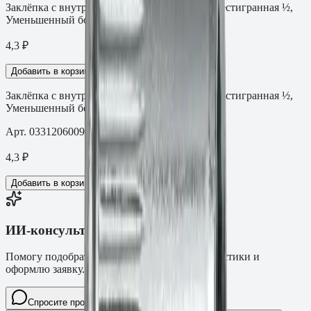
Заклёпка с внутренней резьбой FASTY СТ шестигранная ½,
Уменьшенный бортик M6
4,3
₽
Добавить в корзину
Заклёпка с внутренней резьбой FASTY СТ шестигранная ½,
Уменьшенный бортик M6
Арт.
0331206009AM
4,3
₽
Добавить в корзину
ИИ-консультант Fasty
Помогу подобрать товар, расскажу характеристики и
оформлю заявку.
Спросите про крепёж Fasty…
Разговор