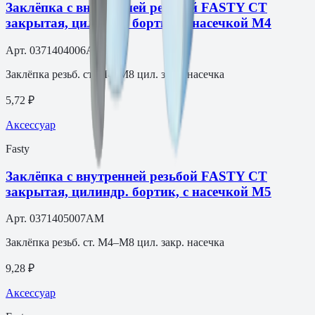
Заклёпка с внутренней резьбой FASTY СТ
закрытая, цилиндр. бортик, с насечкой М4
Арт.
0371404006AM
Заклёпка резьб. ст. M4–M8 цил. закр. насечка
5,72 ₽
Аксессуар
Fasty
Заклёпка с внутренней резьбой FASTY СТ
закрытая, цилиндр. бортик, с насечкой М5
Арт.
0371405007AM
Заклёпка резьб. ст. M4–M8 цил. закр. насечка
9,28 ₽
Аксессуар