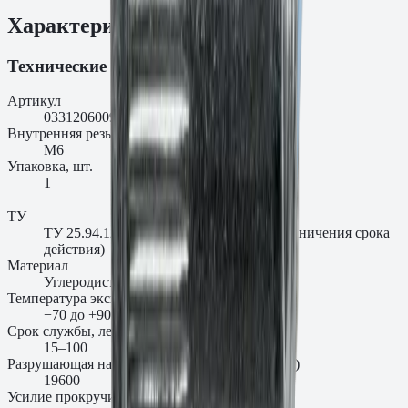
Характеристики
Технические характеристики
Артикул
0331206009AM
Внутренняя резьба, мм
M6
Упаковка, шт.
1
ТУ
ТУ 25.94.12-003-00654724-2018 (без ограничения срока
действия)
Материал
Углеродистая сталь
Температура эксплуатации
−70 до +90 °C
Срок службы, лет
15–100
Разрушающая нагрузка на разрыв Np, H (мин.)
19600
Усилие прокручивания Ns, Нм (мин.)