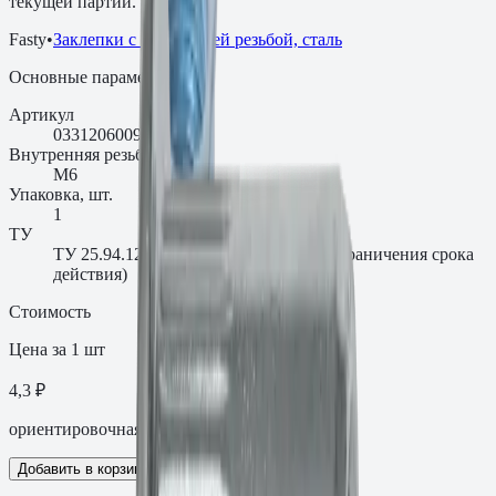
текущей партии.
Fasty
•
Заклепки с внутренней резьбой, сталь
Основные параметры
Артикул
0331206009AM
Внутренняя резьба, мм
M6
Упаковка, шт.
1
ТУ
ТУ 25.94.12-003-00654724-2018 (без ограничения срока
действия)
Стоимость
Цена за 1 шт
4,3 ₽
ориентировочная цена с НДС
Добавить в корзину