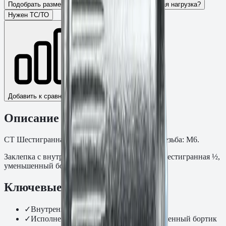
Подобрать размер
Для какого основания?
Какая нагрузка?
Нужен ТС/ТО
Добавить к сравнению
Описание
СТ Шестигранная ½, Уменьшенный бортик. Резьба: M6.
Заклепка с внутренней резьбой стальная M6, шестигранная ½,
уменьшенный бортик.
Ключевые преимущества
✓
Внутренняя резьба, мм: M6
✓
Исполнение: Шестигранная ½, Уменьшенный бортик