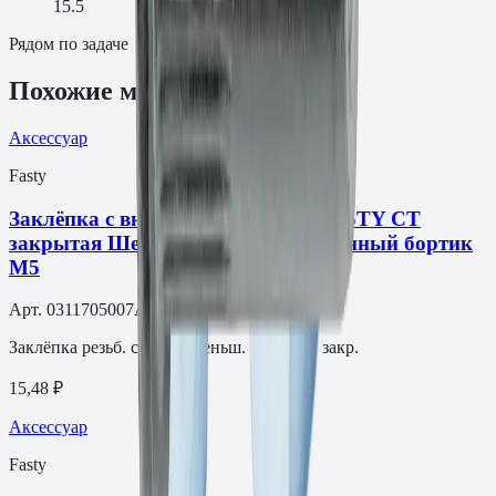
15.5
Рядом по задаче
Похожие модели
Аксессуар
Fasty
Заклёпка с внутренней резьбой FASTY СТ
закрытая Шестигранная, уменьшенный бортик
М5
Арт.
0311705007AM
Заклёпка резьб. ст. M5 уменьш. шестигр. закр.
15,48 ₽
Аксессуар
Fasty