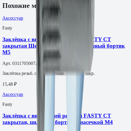
Похожие модели
Аксессуар
Fasty
Заклёпка с внутренней резьбой FASTY СТ
закрытая Шестигранная, уменьшенный бортик
М5
Арт.
0311705007AM
Заклёпка резьб. ст. M5 уменьш. шестигр. закр.
15,48 ₽
Аксессуар
Fasty
Заклёпка с внутренней резьбой FASTY СТ
закрытая, цилиндр. бортик, с насечкой М4