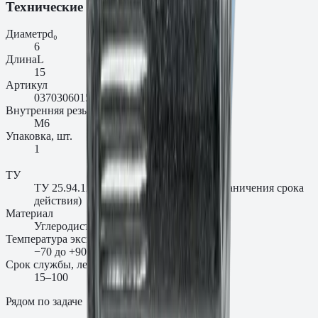
Технические характеристики
Диаметр
d₀
6
Длина
L
15
Артикул
0370306015AM
Внутренняя резьба, мм
M6
Упаковка, шт.
1
ТУ
ТУ 25.94.12-003-00654724-2018 (без ограничения срока
действия)
Материал
Углеродистая сталь
Температура эксплуатации
−70 до +90 °C
Срок службы, лет
15–100
Рядом по задаче