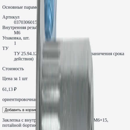
Основные параметры
Артикул
0370306015AM
Внутренняя резьба, мм
M6
Упаковка, шт.
1
ТУ
ТУ 25.94.12-003-00654724-2018 (без ограничения срока
действия)
Стоимость
Цена за 1 шт
61,13 ₽
ориентировочная цена с НДС
Добавить в корзину
Заклепка с внутренней резьбой СТ С винтом M6×15,
потайной бортик