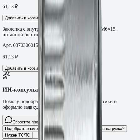
61,13
₽
Добавить в корзину
Заклепка с внутренней резьбой СТ С винтом M6×15,
потайной бортик
Арт.
0370306015AM
61,13
₽
Добавить в корзину
ИИ-консультант Fasty
Помогу подобрать товар, расскажу характеристики и
оформлю заявку.
Спросите про крепёж Fasty…
Разговор
Подобрать размер
Для какого основания?
Какая нагрузка?
Нужен ТС/ТО