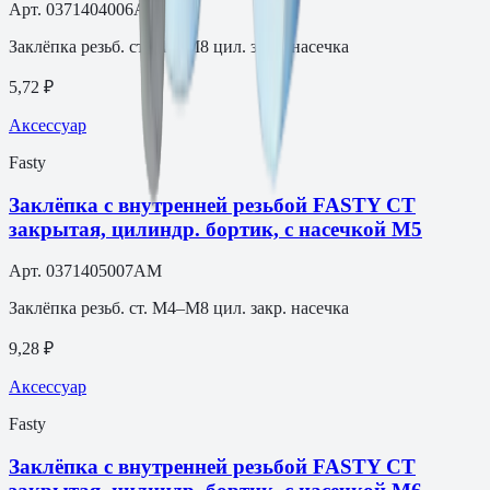
Арт.
0371404006AM
Заклёпка резьб. ст. M4–M8 цил. закр. насечка
5,72 ₽
Аксессуар
Fasty
Заклёпка с внутренней резьбой FASTY СТ
закрытая, цилиндр. бортик, с насечкой М5
Арт.
0371405007AM
Заклёпка резьб. ст. M4–M8 цил. закр. насечка
9,28 ₽
Аксессуар
Fasty
Заклёпка с внутренней резьбой FASTY СТ