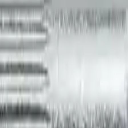
ик, с насечкой M10 Е>4
СТ потайной бортик, с насечкой M10 Е>
 текущей партии.