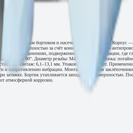
0.
 стали с потайным бортиком и насечкой на теле гильзы. Корпус 
длицо с поверхностью за счёт конического бортика и антипровор
руженных соединениях, подверженных сдвигу и вибрации, где г
ая зенковка 90°. Диаметр резьбы: M4–M10. Тип бортика: потайн
тие под монтаж: 6,1–13,1 мм. Упаковка: 150–500 шт. Применен
сти и сопротивлению вибрации. Монтаж резьбовым заклёпочником
ри затяжке. Бортик утапливается заподлицо с поверхностью. Пос
от атмосферной коррозии.