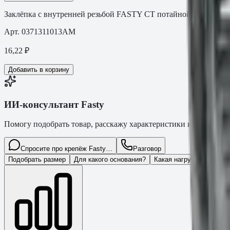
Заклёпка с внутренней резьбой FASTY СТ потайной бортик, с
Арт.
0371311013AM
16,22
₽
Добавить в корзину
ИИ-консультант Fasty
Помогу подобрать товар, расскажу характеристики и оформлю з
Спросите про крепёж Fasty…
Разговор
Подобрать размер
Для какого основания?
Какая нагрузка?
Нуже