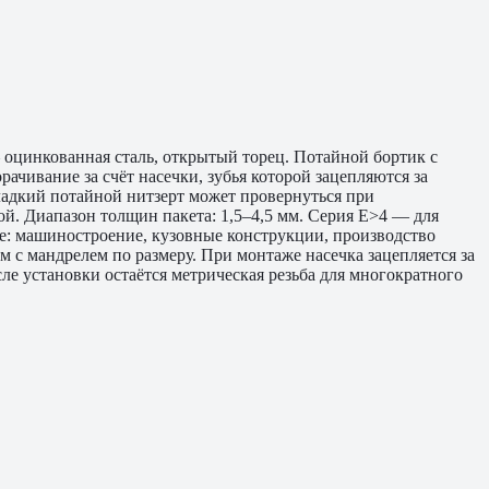
— оцинкованная сталь, открытый торец. Потайной бортик с
ачивание за счёт насечки, зубья которой зацепляются за
ладкий потайной нитзерт может провернуться при
ой. Диапазон толщин пакета: 1,5–4,5 мм. Серия E>4 — для
ие: машиностроение, кузовные конструкции, производство
 с мандрелем по размеру. При монтаже насечка зацепляется за
ле установки остаётся метрическая резьба для многократного