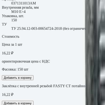
0371311013AM
Внутренняя резьба, мм
M10 Е>4
Упаковка, шт.
150
ТУ
ТУ 25.94.12-003-00654724-2018 (без ограничения срока д
Стоимость
Цена за 1 шт
16,22 ₽
ориентировочная цена с НДС
Фасовка:
150
шт
Добавить в корзину
Заклёпка с внутренней резьбой FASTY СТ потайной бортик, с
16,22
₽
Добавить в корзину