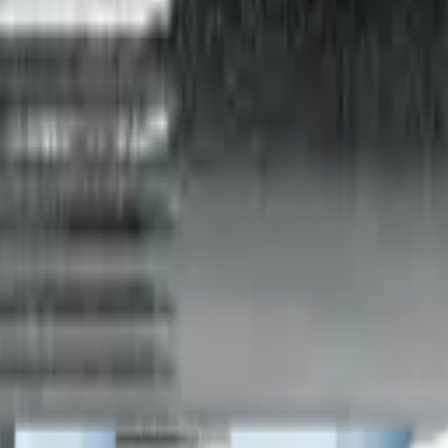
 насечкой M10 Е>4
аявку.
н ТС/ТО