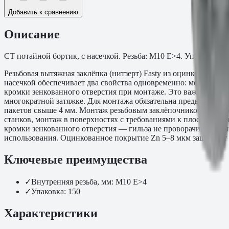
Добавить к сравнению
Описание
СТ потайной бортик, с насечкой. Резьба: M10 Е>4. Упаковка: 15
Резьбовая вытяжная заклёпка (нитзерт) Fasty из оцинкованной
насечкой обеспечивает два свойства одновременно: монтаж запо
кромки зенкованного отверстия при монтаже. Это важно в наг
многократной затяжке. Для монтажа обязательна предварительн
пакетов свыше 4 мм. Монтаж резьбовым заклёпочником. Отверс
станков, монтаж в поверхностях с требованиями к плоскостно
кромки зенкованного отверстия — гильза не проворачивается п
использования. Оцинкованное покрытие Zn 5–8 мкм защищает 
Ключевые преимущества
✓
Внутренняя резьба, мм: M10 Е>4
✓
Упаковка: 150
Характеристики