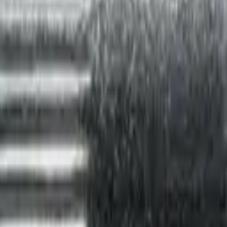
ействия)
 насечкой M10 Е>4