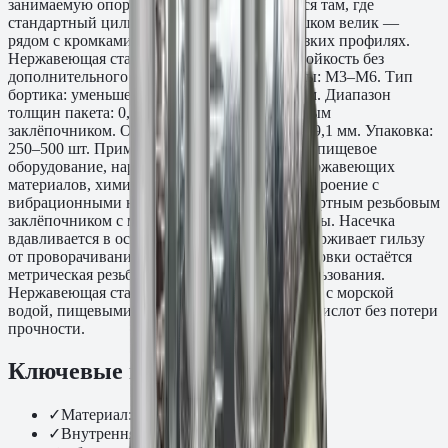
занимаемую опорную площадь: применяется там, где
стандартный цилиндрический бортик слишком велик —
рядом с кромками, в перфорированных и узких профилях.
Нержавеющая сталь A2 — коррозионная стойкость без
дополнительного покрытия. Диаметр резьбы: M3–M6. Тип
бортика: уменьшенный, диаметр 6,9–10,0 мм. Диапазон
толщин пакета: 0,5–3,0 мм. Монтаж резьбовым
заклёпочником. Отверстие под монтаж: 5,1–9,1 мм. Упаковка:
250–500 шт. Применение: приборостроение, пищевое
оборудование, наружные конструкции из нержавеющих
материалов, химическое и морское машиностроение с
вибрационными нагрузками. Монтаж стандартным резьбовым
заклёпочником с мандрелем по размеру резьбы. Насечка
вдавливается в основание при монтаже и удерживает гильзу
от проворачивания при затяжке. После установки остаётся
метрическая резьба для многократного использования.
Нержавеющая сталь A2 выдерживает контакт с морской
водой, пищевыми средами и большинством кислот без потери
прочности.
Ключевые преимущества
✓
Материал: нержавеющая сталь
✓
Внутренняя резьба, мм: M5