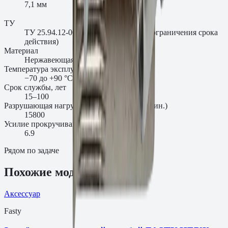
7,1 мм
ТУ
ТУ 25.94.12-003-00654724-2018 (без ограничения срока
действия)
Материал
Нержавеющая сталь A2
Температура эксплуатации
−70 до +90 °C
Срок службы, лет
15–100
Разрушающая нагрузка на разрыв Np, H (мин.)
15800
Усилие прокручивания Ns, Нм (мин.)
6.9
Рядом по задаче
Похожие модели
Аксессуар
Fasty