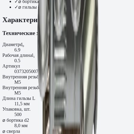
✓
⌀ бортика d2: 8,0 мм
✓
⌀ гильзы d1: 6,9 мм
Характеристики
Технические характеристики
Диаметр
d₀
6.9
Рабочая длина
l₁
0.5
Артикул
0373205007AM
Внутренняя резьба D
М5
Внутренняя резьба, мм
M5
Длина гильзы L
11,5 мм
Упаковка, шт.
500
⌀ бортика d2
8,0 мм
⌀ сверла