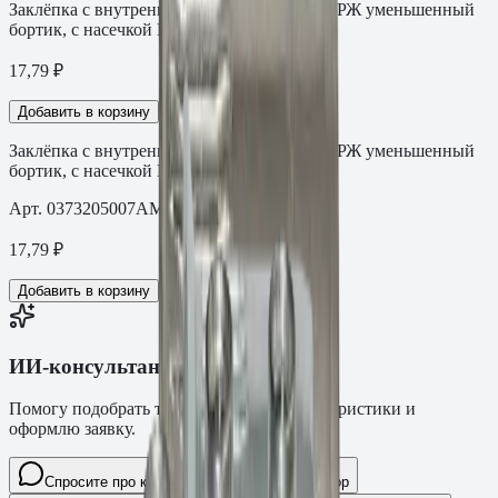
Заклёпка с внутренней резьбой FASTY НЕРЖ уменьшенный
бортик, с насечкой M5
17,79
₽
Добавить в корзину
Заклёпка с внутренней резьбой FASTY НЕРЖ уменьшенный
бортик, с насечкой M5
Арт.
0373205007AM
17,79
₽
Добавить в корзину
ИИ-консультант Fasty
Помогу подобрать товар, расскажу характеристики и
оформлю заявку.
Спросите про крепёж Fasty…
Разговор