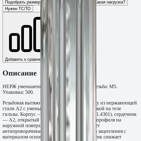
Подобрать размер
Для какого основания?
Какая нагрузка?
Нужен ТС/ТО
Добавить к сравнению
Описание
НЕРЖ уменьшенный бортик, с насечкой. Резьба: M5.
Упаковка: 500.
Резьбовая вытяжная заклёпка (нитзерт) Fasty из нержавеющей
стали A2 с уменьшенным бортиком и насечкой на теле
гильзы. Корпус — нержавеющая сталь A2 (1.4301), сердечник
— A2, открытый торец. Насечка зубчатого профиля на
наружной поверхности гильзы обеспечивает
антипроворачивание за счёт механического зацепления с
материалом основания. Уменьшенный бортик снижает