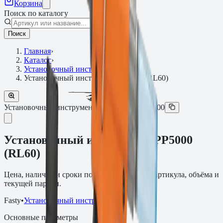
Корзина
Поиск по каталогу
Поиск
Главная
›
Каталог
›
Установочный инструмент
›
Установочный инструмент PP5000 (RL60)
Установочный инструмент
Артикул:
02FPP5000
Установочный инструмент PP5000
(RL60)
Цена, наличие и сроки поставки зависят от артикула, объёма и
текущей партии.
Fasty
•
Установочный инструмент
Основные параметры