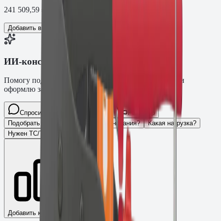
241 509,59
₽
Добавить в корзину
ИИ-консультант Fasty
Помогу подобрать товар, расскажу характеристики и
оформлю заявку.
Спросите про крепёж Fasty…
Разговор
Подобрать размер
Для какого основания?
Какая нагрузка?
Нужен ТС/ТО
Добавить к сравнению