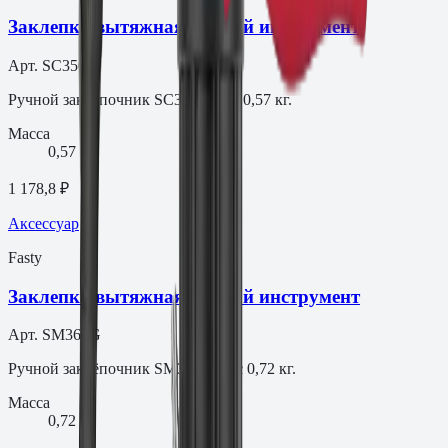
Заклепка вытяжная Ручной инструмент
Арт.
SC350B
Ручной заклёпочник SC350B, вес 0,57 кг.
Масса
0,57 кг
1 178,8 ₽
Аксессуар
Fasty
Заклепка вытяжная Ручной инструмент
Арт.
SM360G
Ручной заклёпочник SM360G, вес 0,72 кг.
Масса
0,72 кг