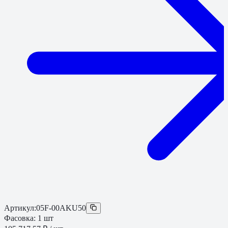
Артикул:
05F-00AKU50
Фасовка:
1
шт