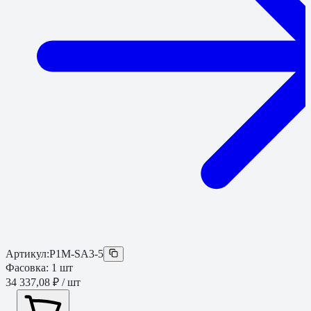
Артикул:
P1M-SA3-5
Фасовка:
1
шт
34 337,08 ₽
/ шт