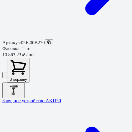
Артикул:
05F-00B270
Фасовка:
1
шт
10 863,23 ₽
/ шт
В корзину
Зарядное устройство AKU50