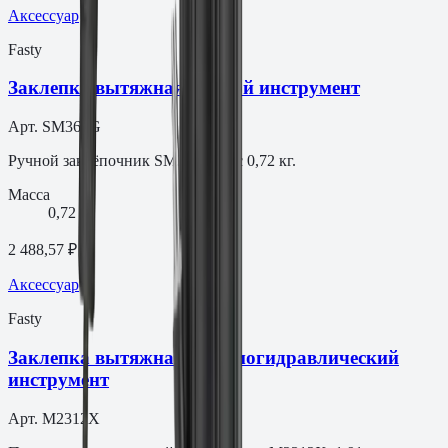
Аксессуар
Fasty
Заклепка вытяжная Ручной инструмент
Арт.
SM360G
Ручной заклёпочник SM360G, вес 0,72 кг.
Масса
0,72 кг
2 488,57 ₽
Аксессуар
Fasty
Заклепка вытяжная Пневмогидравлический
инструмент
Арт.
M2312X