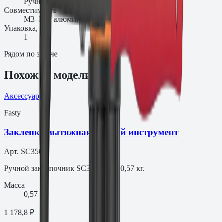
Ручной
Совместимость
M3–M8, алюминий
Упаковка, шт.
1
Рядом по задаче
Похожие модели
Аксессуар
Fasty
Заклепка вытяжная Ручной инструмент
Арт.
SC350B
Ручной заклёпочник SC350B, вес 0,57 кг.
Масса
0,57 кг
1 178,8 ₽