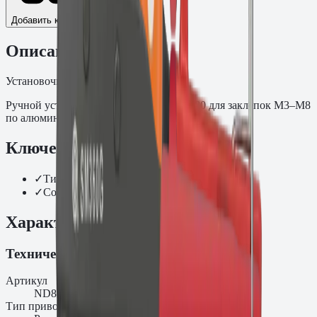
Добавить к сравнению
Описание
Установочный инструмент
Ручной установочный инструмент ND80 для заклепок M3–M8
по алюминию.
Ключевые преимущества
✓
Тип привода: ручной
✓
Совместимость: M3–M8, алюминий
Характеристики
Технические характеристики
Артикул
ND80
Тип привода