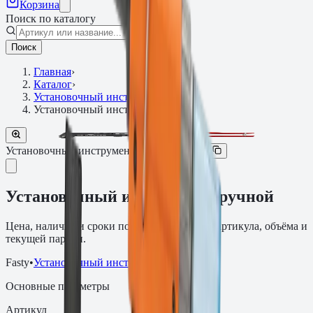
Корзина
Поиск по каталогу
Поиск
Главная
›
Каталог
›
Установочный инструмент
›
Установочный инструмент, ручной
Установочный инструмент
Артикул:
ND80
Установочный инструмент, ручной
Цена, наличие и сроки поставки зависят от артикула, объёма и
текущей партии.
Fasty
•
Установочный инструмент
Основные параметры
Артикул