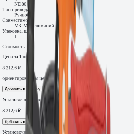
ND80
Тип привода
Ручной
Совместимость
M3–M8, алюминий
Упаковка, шт.
1
Стоимость
Цена за 1 шт
8 212,6 ₽
ориентировочная цена с НДС
Добавить в корзину
Установочный инструмент, ручной
8 212,6
₽
Добавить в корзину
Установочный инструмент, ручной