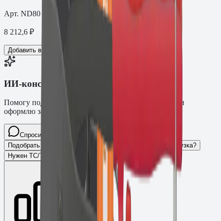
Арт.
ND80
8 212,6
₽
Добавить в корзину
ИИ-консультант Fasty
Помогу подобрать товар, расскажу характеристики и
оформлю заявку.
Спросите про крепёж Fasty…
Разговор
Подобрать размер
Для какого основания?
Какая нагрузка?
Нужен ТС/ТО