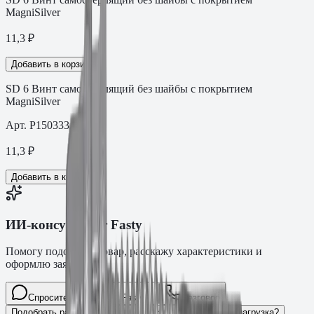
MagniSilver
11,3
₽
Добавить в корзину
SD 6 Винт самосверлящий без шайбы с покрытием
MagniSilver
Арт.
P150333AMS
11,3
₽
Добавить в корзину
ИИ-консультант Fasty
Помогу подобрать товар, расскажу характеристики и
оформлю заявку.
Спросите про крепёж Fasty…
Разговор
Подобрать размер
Для какого основания?
Какая нагрузка?