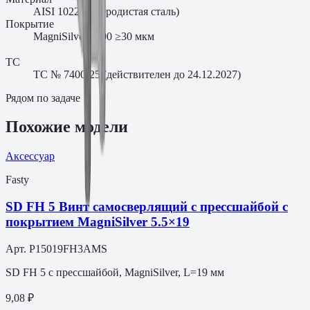
AISI 1022 (углеродистая сталь)
Покрытие
MagniSilver 1000 ≥30 мкм
ТС
ТС № 7400-25 (действителен до 24.12.2027)
Рядом по задаче
Похожие модели
Аксессуар
Fasty
SD FH 5 Винт самосверлящий с прессшайбой с
покрытием MagniSilver 5.5×19
Арт.
P15019FH3AMS
SD FH 5 с прессшайбой, MagniSilver, L=19 мм
9,08 ₽