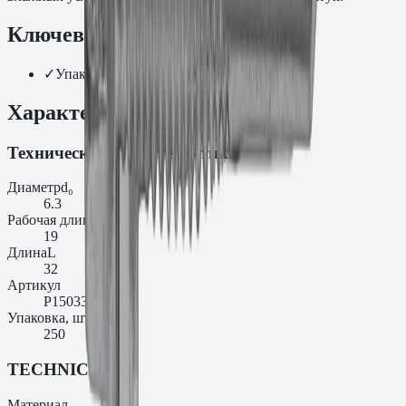
Ключевые преимущества
✓
Упаковка: 250
Характеристики
Технические характеристики
Диаметр
d₀
6.3
Рабочая длина
l₁
19
Длина
L
32
Артикул
P150333AMS
Упаковка, шт.
250
TECHNICAL
Материал