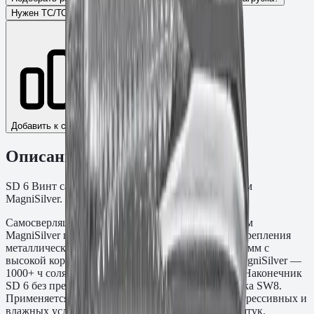
Нужен ТС/ТО
Добавить к сравнению
Описание
SD 6 Винт самосверлящий без шайбы с покрытием
MagniSilver. Упаковка: 250.
Самосверлящий винт SD 6 без шайбы с покрытием
MagniSilver производства Fasty применяется для крепления
металлических листов к стальным профилям до 6 мм с
высокой коррозионной стойкостью. Покрытие MagniSilver —
1000+ ч соляного тумана. Сталь, диаметр 5,5 мм. Наконечник
SD 6 без предварительного засверливания. Головка SW8.
Применяется в монтаже металлоконструкций в агрессивных и
влажных условиях эксплуатации. Упаковка 250 штук.