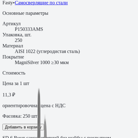
Fasty
•
Самосверлящие по стали
Основные параметры
Артикул
P150333AMS
Упаковка, шт.
250
Материал
AISI 1022 (углеродистая сталь)
Покрытие
MagniSilver 1000 ≥30 мкм
Стоимость
Цена за 1 шт
11,3 ₽
ориентировочная цена с НДС
Фасовка:
250
шт
Добавить в корзину
SD 6 Винт самосверлящий без шайбы с покрытием