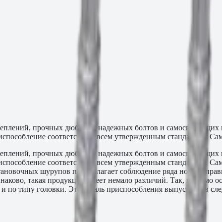
еплений, прочных дюбелей, надежных болтов и самосверлящих
приспособление соответствует всем утвержденным стандартам. С
еплений, прочных дюбелей, надежных болтов и самосверлящих
приспособление соответствует всем утвержденным стандартам. 
тановочных шурупов предполагает соблюдение ряда норм и пра
наково, такая продукция имеет немало различий. Так, помимо о
я и по типу головки. Эта деталь приспособления выпускают в сл