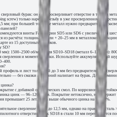
 сверловый бурак: он сам просверливает отверстие в тонком мета
ing screw) только нарезает резьбу в уже просверленном отверс
,5 мм; при большей толщине металл нужно предварительно засве
-панелей?
комендуются винты Fasty серии SD5 или SD6 с увеличенной ше
ся из расчёта: толщина панели + 20–25 мм в металлоконструкци
арте из 15 доступных оттенков.
ty SD?
 мм): 1500–2500 об/мин. Для SD10–SD18 (металл 6–12,5 мм): 80
 сверления и момент затяжки. Используйте аккумуляторный шуруп
0–400.
ия?
 профиль и лист толщиной до 3 мм без предварительного сверл
ательно — без смазки алюминий налипает на бурак. Для алюмин
е цинка?
рытие с добавкой органических смол. По коррозионной стойко
ьваника цинк — 96–120 часов. Покрытие нетоксично, не содержи
ия превышает 25 лет. Цена выше обычного цинка на 15–20%.
ятельное сверление стали до 12,5 мм, однако на практике сталь
 пилотного отверстия бурак SD18 в стали 10 мм перегревается п