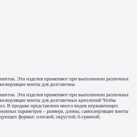
 винтов. Эти изделия применяют при выполнении различных
амосверлящие винты для долговечны
 винтов. Эти изделия применяют при выполнении различных
Самосверлящие винты для долговечных креплений Чтобы
вил. В продаже представлено много видов нержавеющих
сновных параметров – размера, длины, самосверлящие винты
едующих формах: плоской; округлой; 6-гранной;