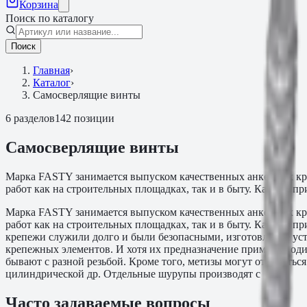
Корзина
Поиск по каталогу
Поиск
Главная
›
Каталог
›
Самосверлящие винты
6
разделов
142
позиции
Самосверлящие винты
Марка FASTY занимается выпуском качественных анкерных кр
работ как на строительных площадках, так и в быту. Каждое 
Марка FASTY занимается выпуском качественных анкерных кр
работ как на строительных площадках, так и в быту. Каждое 
крепежи служили долго и были безопасными, изготовление ус
крепежных элементов. И хотя их предназначение примерно оди
бывают с разной резьбой. Кроме того, метизы могут отличатьс
цилиндрической др. Отдельные шурупы производят с
Часто задаваемые вопросы