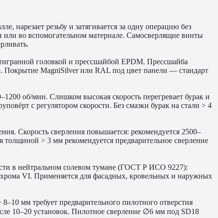
лле, нарезает резьбу и затягивается за одну операцию без
тии или во вспомогательном материале. Самосверлящие винты
рливать.
стигранной головкой и прессшайбой EPDM. Прессшайба
ю. Покрытие MagniSilver или RAL под цвет панели — стандарт
0–1200 об/мин. Слишком высокая скорость перегревает бурак и
овёрт с регулятором скорости. Без смазки бурак на стали > 4
ения. Скорость сверления повышается: рекомендуется 2500–
ия толщиной > 3 мм рекомендуется предварительное сверление
сти в нейтральном солевом тумане (ГОСТ Р ИСО 9227):
т хрома VI. Применяется для фасадных, кровельных и наружных
 > 8–10 мм требует предварительного пилотного отверстия
осле 10–20 установок. Пилотное сверление ∅6 мм под SD18