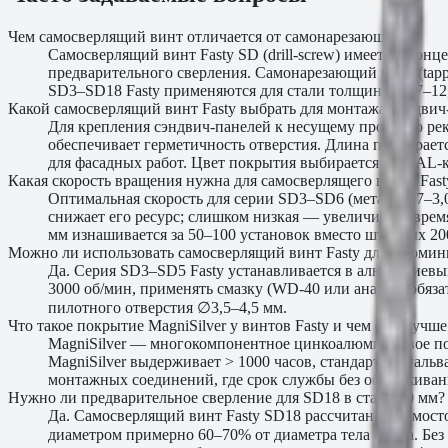
Чем самосверлящий винт отличается от самонарезающего?
Самосверлящий винт Fasty SD (drill-screw) имеет на конце
предварительного сверления. Самонарезающий винт (tapp
SD3–SD18 Fasty применяются для стали толщиной 0,7–12
Какой самосверлящий винт Fasty выбрать для монтажа сэндвич
Для крепления сэндвич-панелей к несущему профилю ре
обеспечивает герметичность отверстия. Длина подбирает
для фасадных работ. Цвет покрытия выбирается по RAL-к
Какая скорость вращения нужна для самосверлящего винта Fas
Оптимальная скорость для серии SD3–SD6 (металл 0,7–3,0
снижает его ресурс; слишком низкая — увеличивает время
мм изнашивается за 50–100 установок вместо штатных 20
Можно ли использовать самосверлящий винт Fasty для алюмин
Да. Серия SD3–SD5 Fasty устанавливается в алюминиевый
3000 об/мин, применять смазку (WD-40 или аналог) обяз
пилотного отверстия ∅3,5–4,5 мм.
Что такое покрытие MagniSilver у винтов Fasty и чем оно лучш
MagniSilver — многокомпонентное цинкоалюминиевое пок
MagniSilver выдерживает > 1000 часов, стандартная гал
монтажных соединений, где срок службы без обслуживан
Нужно ли предварительное сверление для SD18 в стали 10 мм?
Да. Самосверлящий винт Fasty SD18 рассчитан на самосто
диаметром примерно 60–70% от диаметра тела винта. Без