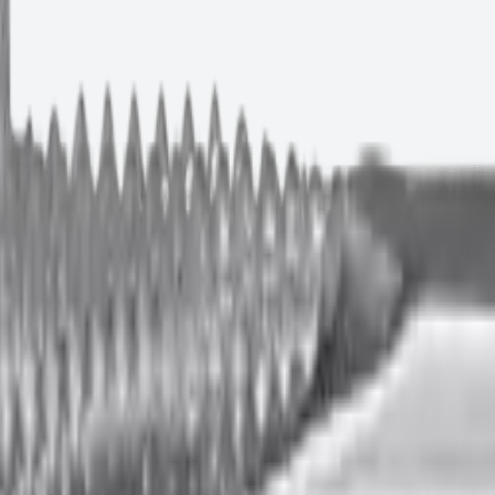
ilver
Артикул:
P150223AMS
покрытием MagniSilver 6.3×22
 текущей партии.