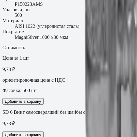
P150223AMS
Упаковка, шт.
500
Материал
AISI 1022 (углеродистая сталь)
Покрытие
MagniSilver 1000 ≥30 мкм
Стоимость
Цена за 1 шт
9,73 ₽
ориентировочная цена с НДС
Фасовка:
500
шт
Добавить в корзину
SD 6 Винт самосверлящий без шайбы с покрытием MagniSilver
9,73
₽
Добавить в корзину