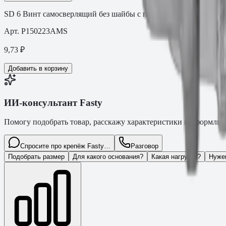
SD 6 Винт самосверлящий без шайбы с покрытием MagniSilver
Арт.
P150223AMS
9,73
₽
Добавить в корзину
ИИ-консультант Fasty
Помогу подобрать товар, расскажу характеристики и оформлю з
Спросите про крепёж Fasty…
Разговор
Подобрать размер
Для какого основания?
Какая нагрузка?
Нуже