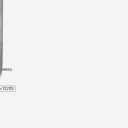
аявку.
н ТС/ТО