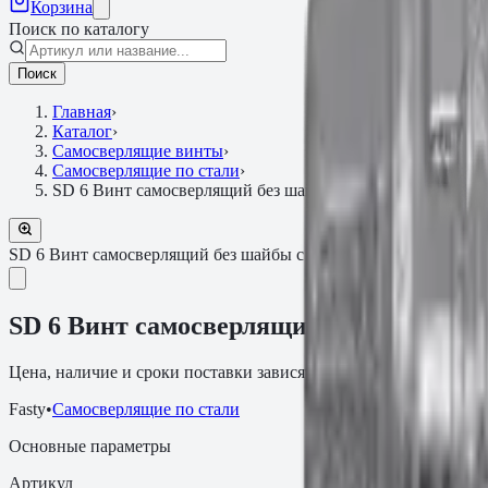
Корзина
Поиск по каталогу
Поиск
Главная
›
Каталог
›
Самосверлящие винты
›
Самосверлящие по стали
›
SD 6 Винт самосверлящий без шайбы с покрытием MagniS
SD 6 Винт самосверлящий без шайбы с покрытием MagniSilver
SD 6 Винт самосверлящий без шайбы с 
Цена, наличие и сроки поставки зависят от артикула, объёма и
Fasty
•
Самосверлящие по стали
Основные параметры
Артикул