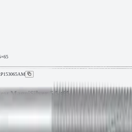
5×65
:
P153065AM
м MagniSilver 5.5×65
 текущей партии.