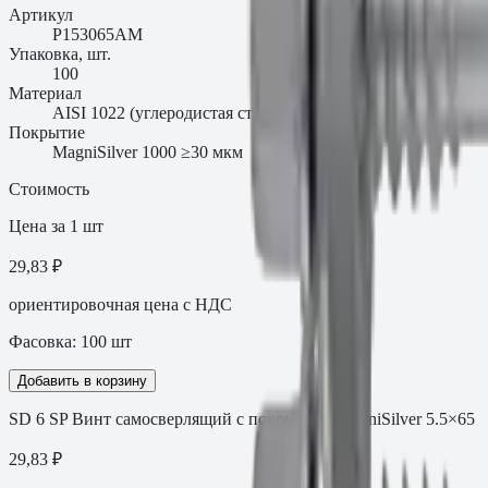
Артикул
P153065AM
Упаковка, шт.
100
Материал
AISI 1022 (углеродистая сталь)
Покрытие
MagniSilver 1000 ≥30 мкм
Стоимость
Цена за 1 шт
29,83 ₽
ориентировочная цена с НДС
Фасовка:
100
шт
Добавить в корзину
SD 6 SP Винт самосверлящий с покрытием MagniSilver 5.5×65
29,83
₽