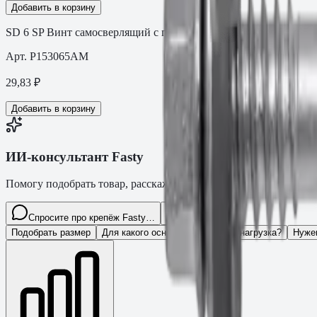
Добавить в корзину
SD 6 SP Винт самосверлящий с покрытием MagniSilver 5.5×65
Арт.
P153065AM
29,83
₽
Добавить в корзину
ИИ-консультант Fasty
Помогу подобрать товар, расскажу характеристики и оформлю з
Спросите про крепёж Fasty…
Разговор
Подобрать размер
Для какого основания?
Какая нагрузка?
Нуже