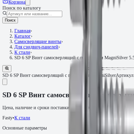
Корзина
Поиск по каталогу
Поиск
Главная
›
Каталог
›
Самосверлящие винты
›
Для сэндвич-панелей
›
К стали
›
SD 6 SP Винт самосверлящий с покрытием MagniSilver 5.
SD 6 SP Винт самосверлящий с покрытием MagniSilver
Артикул
SD 6 SP Винт самосверлящий с покрытие
Цена, наличие и сроки поставки зависят от артикула, объёма и
Fasty
•
К стали
Основные параметры