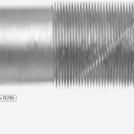
аявку.
н ТС/ТО