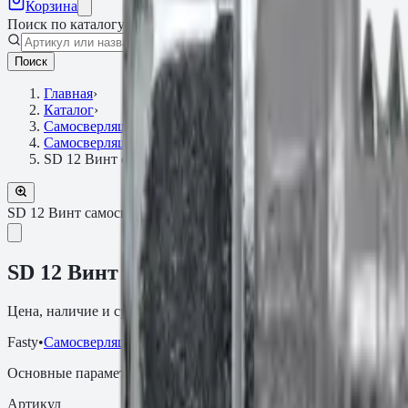
Корзина
Поиск по каталогу
Поиск
Главная
›
Каталог
›
Самосверлящие винты
›
Самосверлящие по стали
›
SD 12 Винт самосверлящий с шайбой 5.5×35
SD 12 Винт самосверлящий с шайбой
Артикул:
P150350AM
SD 12 Винт самосверлящий с шайбой 5.
Цена, наличие и сроки поставки зависят от артикула, объёма и
Fasty
•
Самосверлящие по стали
Основные параметры
Артикул