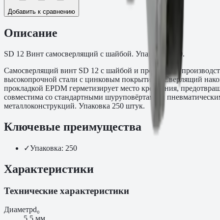
Добавить к сравнению
Описание
SD 12 Винт самосверлящий с шайбой. Упаковка: 250.
Самосверлящий винт SD 12 с шайбой и прокладкой производст
высокопрочной стали с цинковым покрытием. Сверлящий наконе
прокладкой EPDM герметизирует место крепления, предотвращ
совместима со стандартными шуруповёртами и пневматически
металлоконструкций. Упаковка 250 штук.
Ключевые преимущества
✓
Упаковка: 250
Характеристики
Технические характеристики
Диаметр
d₀
5.5 мм