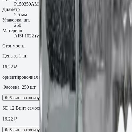
P150350AM
Диаметр
5.5 мм
Упаковка, шт.
250
Материал
AISI 1022 (углеродистая сталь)
Стоимость
Цена за 1 шт
16,22 ₽
ориентировочная цена с НДС
Фасовка:
250
шт
Добавить в корзину
SD 12 Винт самосверлящий с шайбой 5.5×35
16,22
₽
Добавить в корзину