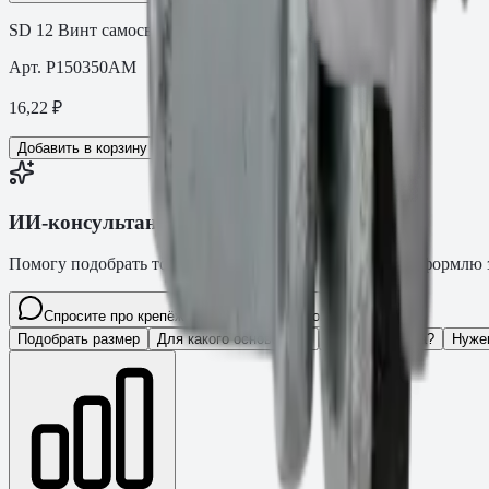
SD 12 Винт самосверлящий с шайбой 5.5×35
Арт.
P150350AM
16,22
₽
Добавить в корзину
ИИ-консультант Fasty
Помогу подобрать товар, расскажу характеристики и оформлю з
Спросите про крепёж Fasty…
Разговор
Подобрать размер
Для какого основания?
Какая нагрузка?
Нуже