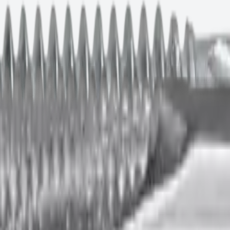
5×35
 текущей партии.