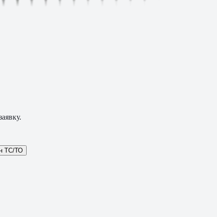
аявку.
н ТС/ТО