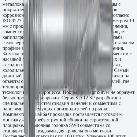
металлокаркасу. Корпус из стали диаметром 5,5/6,3 мм с
покрытием MagniSilver сертифицирован на 1000 часов
коррозионной стойкости в камере соляного тумана согласно
ISO 9227. В комплекте алюминиевая шайба A19 диаметром 19
мм с прокладкой EPDM — герметизирует место крепления,
компенсирует деформацию под головкой и предотвращает
капиллярное проникновение влаги в зону резьбы. Резьба
самосверлящего типа формирует посадочное место в стальном
профиле за один проход без предварительного сверления.
Затяжка шуруповёртом или пневматическим инструментом с
насадкой SW8. Применяется при монтаже кровельных и
фасадных сэндвич-панелей на промышленных объектах,
холодильных складах, изотермических помещениях. Самый
длинный типоразмер серии SP — L≈350 мм — рассчитан на
объекты с экстремально толстым заполнителем панелей, где
теплопроводность ограждения критична для
технологического процесса. Покрытие MagniSilver не образует
белых продуктов коррозии. Серия SD 12 SP разработана
специально для систем сэндвич-панелей и совместима с
панелями всех ведущих производителей на рынке.
Комплектация шайба+прокладка поставляется готовой к
монтажу — не требует ручной сборки на строительной
площадке. Посадочная головка SW8 совместима со
стандартными насадками для кровельного монтажа.
Поставляется в упаковках по 100 штук. Упаковка 100 штук.