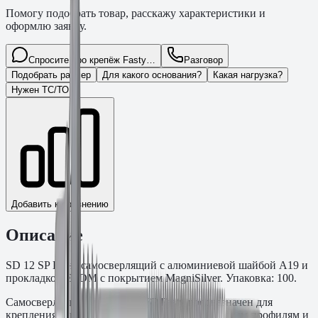
Помогу подобрать товар, расскажу характеристики и
оформлю заявку.
Спросите про крепёж Fasty…
Разговор
Подобрать размер
Для какого основания?
Какая нагрузка?
Нужен ТС/ТО
Добавить к сравнению
Описание
SD 12 SP Винт самосверлящий с алюминиевой шайбой A19 и
прокладкой EPDM с покрытием MagniSilver. Упаковка: 100.
Самосверлящий винт SD 12 SP Fasty предназначен для
крепления сэндвич-панелей к несущим стальным профилям и