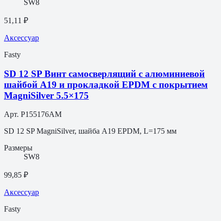
SW8
51,11 ₽
Аксессуар
Fasty
SD 12 SP Винт самосверлящий с алюминиевой
шайбой A19 и прокладкой EPDM с покрытием
MagniSilver 5.5×175
Арт.
P155176AM
SD 12 SP MagniSilver, шайба A19 EPDM, L=175 мм
Размеры
SW8
99,85 ₽
Аксессуар
Fasty