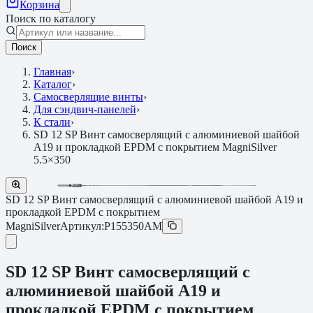
Корзина
Поиск по каталогу
Поиск
Главная
›
Каталог
›
Самосверлящие винты
›
Для сэндвич-панелей
›
К стали
›
SD 12 SP Винт самосверлящий с алюминиевой шайбой
A19 и прокладкой EPDM с покрытием MagniSilver
5.5×350
SD 12 SP Винт самосверлящий с алюминиевой шайбой A19 и
прокладкой EPDM с покрытием
MagniSilver
Артикул:
P155350AM
SD 12 SP Винт самосверлящий с
алюминиевой шайбой A19 и
прокладкой EPDM с покрытием