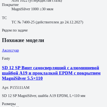
AISI 1022 (углеродистая сталь)
Покрытие
MagniSilver 1000 ≥30 мкм
ТС
ТС № 7400-25 (действителен до 24.12.2027)
Рядом по задаче
Похожие модели
Аксессуар
Fasty
SD 12 SP Винт самосверлящий с алюминиевой
шайбой A19 и прокладкой EPDM с покрытием
MagniSilver 5.5×110
Арт.
P155111AM
SD 12 SP MagniSilver, шайба A19 EPDM, L=110 мм
Размеры