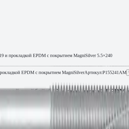
9 и прокладкой EPDM с покрытием MagniSilver 5.5×240
рокладкой EPDM с покрытием MagniSilver
Артикул:
P155241AM
иевой шайбой A19 и прокладкой EPDM с
 текущей партии.