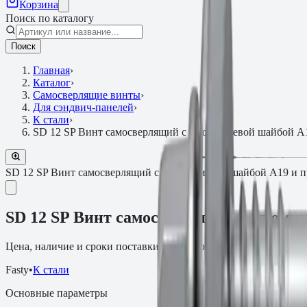
Корзина
Поиск по каталогу
Поиск
Главная
›
Каталог
›
Самосверлящие винты
›
Для сэндвич-панелей
›
К стали
›
SD 12 SP Винт самосверлящий с алюминиевой шайбой A1
SD 12 SP Винт самосверлящий с алюминиевой шайбой A19 и п
SD 12 SP Винт самосверлящий с алюмин
Цена, наличие и сроки поставки зависят от артикула, объёма и
Fasty
•
К стали
Основные параметры