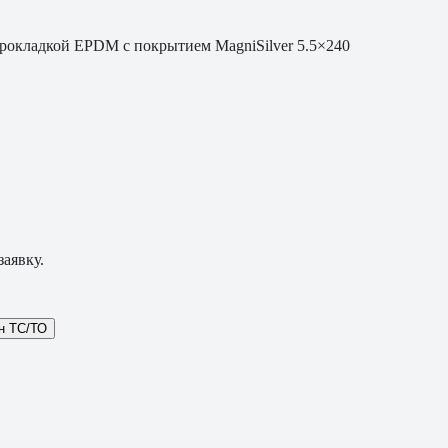
рокладкой EPDM с покрытием MagniSilver 5.5×240
аявку.
н ТС/ТО