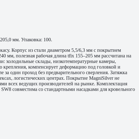
05,0 мм. Упаковка: 100.
асу. Корпус из стали диаметром 5,5/6,3 мм с покрытием
40 мм, полезная рабочая длина tfix 155–205 мм рассчитана на
и: холодильные склады, низкотемпературные камеры,
о крепления, компенсирует деформацию под головкой и
 за один проход без предварительного сверления. Затяжка
сах, логистических центрах. Покрытие MagniSilver не
лями всех ведущих производителей на рынке. Комплектация
а SW8 совместима со стандартными насадками для кровельного