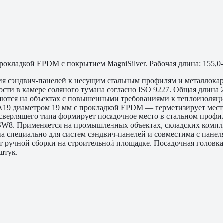
кладкой EPDM с покрытием MagniSilver. Рабочая длина: 155,0-2
ия сэндвич-панелей к несущим стальным профилям и металлокарк
сти в камере соляного тумана согласно ISO 9227. Общая длина 2
ются на объектах с повышенными требованиями к теплоизоляци
A19 диаметром 19 мм с прокладкой EPDM — герметизирует мест
сверлящего типа формирует посадочное место в стальном профиле
W8. Применяется на промышленных объектах, складских комплек
ана специально для систем сэндвич-панелей и совместима с пане
т ручной сборки на строительной площадке. Посадочная головк
штук.