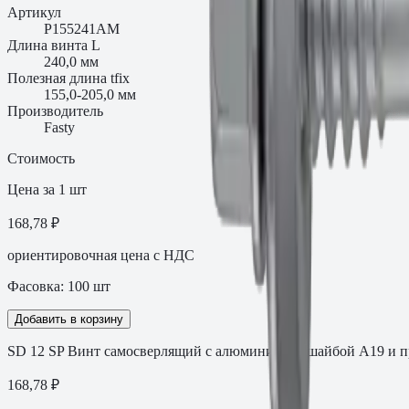
Артикул
P155241AM
Длина винта L
240,0 мм
Полезная длина tfix
155,0-205,0 мм
Производитель
Fasty
Стоимость
Цена за 1 шт
168,78 ₽
ориентировочная цена с НДС
Фасовка:
100
шт
Добавить в корзину
SD 12 SP Винт самосверлящий с алюминиевой шайбой A19 и п
168,78
₽