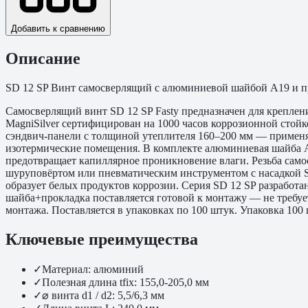
Добавить к сравнению
Описание
SD 12 SP Винт самосверлящий с алюминиевой шайбой A19 и про
Самосверлящий винт SD 12 SP Fasty предназначен для креплен
MagniSilver сертифицирован на 1000 часов коррозионной стойко
сэндвич-панели с толщиной утеплителя 160–200 мм — применя
изотермические помещения. В комплекте алюминиевая шайба 
предотвращает капиллярное проникновение влаги. Резьба само
шуруповёртом или пневматическим инструментом с насадкой S
образует белых продуктов коррозии. Серия SD 12 SP разработ
шайба+прокладка поставляется готовой к монтажу — не требуе
монтажа. Поставляется в упаковках по 100 штук. Упаковка 100 
Ключевые преимущества
✓
Материал: алюминий
✓
Полезная длина tfix: 155,0-205,0 мм
✓
⌀ винта d1 / d2: 5,5/6,3 мм