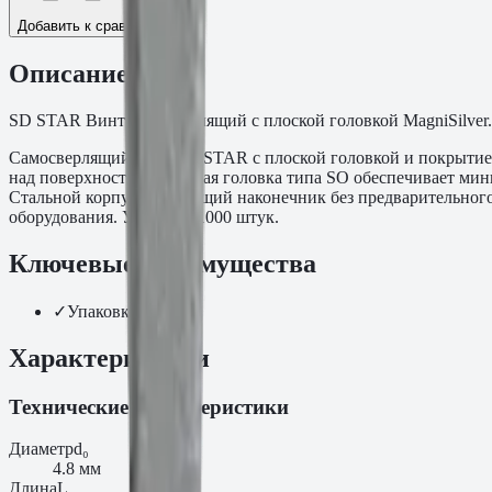
Добавить к сравнению
Описание
SD STAR Винт самосверлящий с плоской головкой MagniSilver.
Самосверлящий винт SD STAR с плоской головкой и покрытием 
над поверхностью. Плоская головка типа SO обеспечивает мин
Стальной корпус. Сверлящий наконечник без предварительног
оборудования. Упаковка 1000 штук.
Ключевые преимущества
✓
Упаковка: 1000
Характеристики
Технические характеристики
Диаметр
d₀
4.8 мм
Длина
L