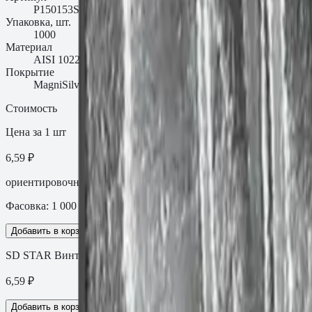
P150153SOAMS
Упаковка, шт.
1000
Материал
AISI 1022 (углеродистая сталь)
Покрытие
MagniSilver 1000 ≥30 мкм
Стоимость
Цена за 1 шт
6,59 ₽
ориентировочная цена с НДС
Фасовка:
1 000
шт
Добавить в корзину
SD STAR Винт самосверлящий с плоской головкой MagniSilver
6,59
₽
Добавить в корзину