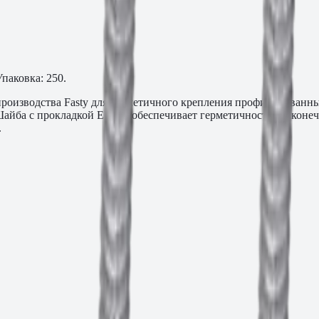
паковка: 250.
роизводства Fasty для герметичного крепления профилированны
Шайба с прокладкой EPDM обеспечивает герметичность. Наконеч
.