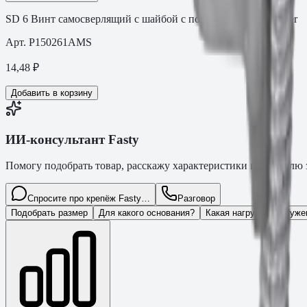
SD 6 Винт самосверлящий с шайбой с покрытием MagniSilver
Арт.
P150261AMS
14,48
₽
Добавить в корзину
ИИ-консультант Fasty
Помогу подобрать товар, расскажу характеристики и оформлю з
Спросите про крепёж Fasty…
Разговор
Подобрать размер
Для какого основания?
Какая нагрузка?
Нуже