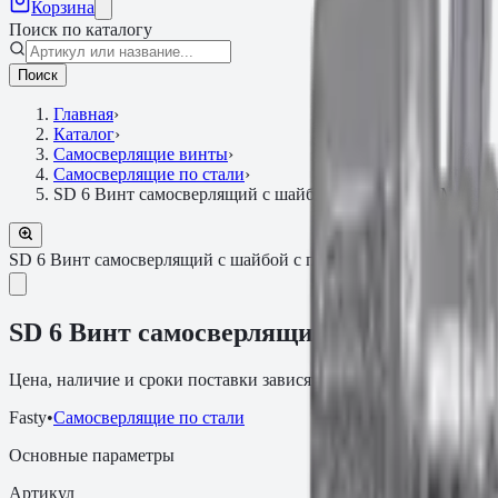
Корзина
Поиск по каталогу
Поиск
Главная
›
Каталог
›
Самосверлящие винты
›
Самосверлящие по стали
›
SD 6 Винт самосверлящий с шайбой с покрытием MagniSi
SD 6 Винт самосверлящий с шайбой с покрытием MagniSilver
А
SD 6 Винт самосверлящий с шайбой с п
Цена, наличие и сроки поставки зависят от артикула, объёма и
Fasty
•
Самосверлящие по стали
Основные параметры
Артикул