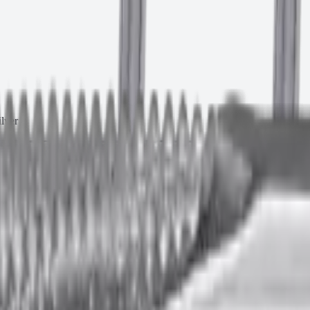
lver
ртикул:
P150261AMS
окрытием MagniSilver 6.3×25
 текущей партии.