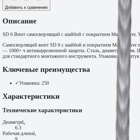
Добавить к сравнению
Описание
SD 6 Винт самосверлящий с шайбой с покрытием MagniSilver. У
Самосверлящий винт SD 6 с шайбой и покрытием MagniSilver п
— 1000+ ч антикоррозионной защиты. Сталь, диаметр 5,5 мм. 
для стандартного монтажного инструмента. Упаковка 250 штук
Ключевые преимущества
✓
Упаковка: 250
Характеристики
Технические характеристики
Диаметр
d₀
6.3
Рабочая длина
l₁
9