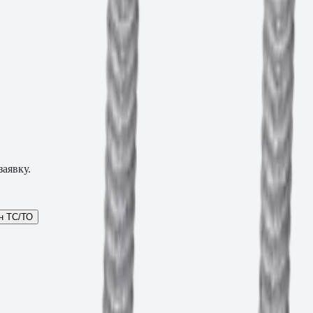
аявку.
н ТС/ТО