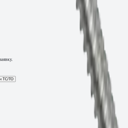
аявку.
н ТС/ТО