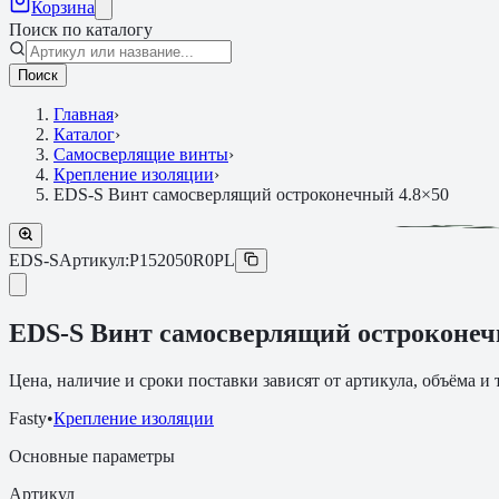
Корзина
Поиск по каталогу
Поиск
Главная
›
Каталог
›
Самосверлящие винты
›
Крепление изоляции
›
EDS-S Винт самосверлящий остроконечный 4.8×50
EDS-S
Артикул:
P152050R0PL
EDS-S Винт самосверлящий остроконеч
Цена, наличие и сроки поставки зависят от артикула, объёма и
Fasty
•
Крепление изоляции
Основные параметры
Артикул