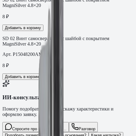
MagniSilver 4.8×20
8
₽
Добавить в корзину
SD 02 Винт самосверлящий с шайбой с покрытием
MagniSilver 4.8×20
Арт.
P15048200AMS
8
₽
Добавить в корзину
ИИ-консультант Fasty
Помогу подобрать товар, расскажу характеристики и
оформлю заявку.
Спросите про крепёж Fasty…
Разговор
Подобрать размер
Для какого основания?
Какая нагрузка?