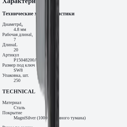
Характеристики
Технические характеристики
Диаметр
d₀
4.8 мм
Рабочая длина
l₁
7
Длина
L
20
Артикул
P15048200AMS
Размер под ключ
SW8
Упаковка, шт.
250
TECHNICAL
Материал
Сталь
Покрытие
MagniSilver (1000 ч соляного тумана)