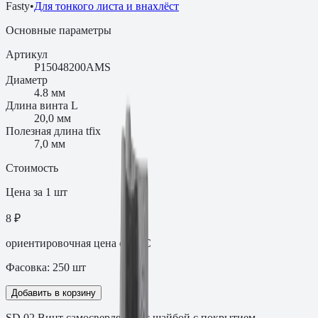
Fasty
•
Для тонкого листа и внахлёст
Основные параметры
Артикул
P15048200AMS
Диаметр
4.8 мм
Длина винта L
20,0 мм
Полезная длина tfix
7,0 мм
Стоимость
Цена за 1 шт
8 ₽
ориентировочная цена с НДС
Фасовка:
250
шт
Добавить в корзину
SD 02 Винт самосверлящий с шайбой с покрытием