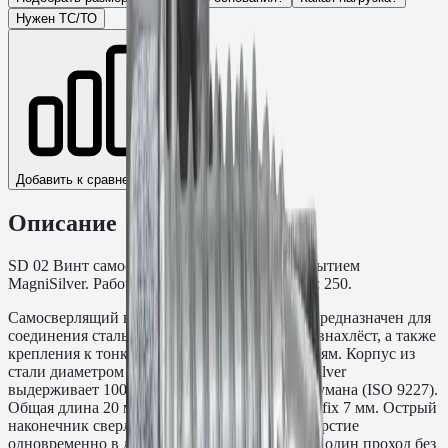
Нужен ТС/ТО
Добавить к сравнению
Описание
SD 02 Винт самосверлящий с шайбой с покрытием
MagniSilver. Рабочая длина: 7,0 мм. Упаковка: 250.
Самосверлящий винт SD 02 Fasty с шайбой предназначен для
соединения стальных листов и профнастила внахлёст, а также
крепления к тонкостенным стальным профилям. Корпус из
стали диаметром 4,8 мм с покрытием MagniSilver
выдерживает 1000 часов в камере соляного тумана (ISO 9227).
Общая длина 20 мм, полезная рабочая длина tfix 7 мм. Острый
наконечник сверлящего типа формирует отверстие
одновременно в двух совмещённых листах за один проход без