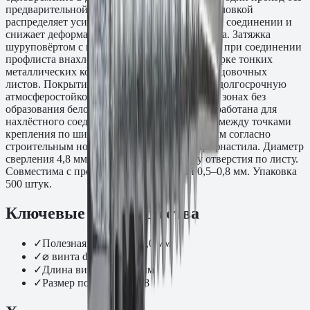
предварительной засверловки. Шайба под головкой
распределяет усилие затяжки при нахлёстном соединении и
снижает деформацию металла в зоне прижима. Затяжка
шуруповёртом с насадкой SW8. Применяется при соединении
профлиста внахлёст на кровлях и стенах, сборке тонких
металлических конструкций, фиксации облицовочных
листов. Покрытие MagniSilver обеспечивает долгосрочную
атмосферостойкость в открытых кровельных зонах без
образования белого налёта. Серия SD 02 разработана для
нахлёстного соединения листов: расстояние между точками
крепления по ширине нахлёста — 250–400 мм согласно
строительным нормам для кровельного профнастила. Диаметр
сверления 4,8 мм соответствует диаметру отверстия по листу.
Совместима с профнастилом толщиной 0,5–0,8 мм. Упаковка
500 штук.
Ключевые преимущества
✓
Полезная длина tfix: 7,0 мм
✓
⌀ винта d0: 4,8 мм
✓
Длина винта L: 20,0 мм
✓
Размер под ключ: SW8