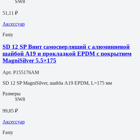
SW8
51,11 ₽
Аксессуар
Fasty
SD 12 SP Винт самосверлящий с алюминиевой
шайбой A19 и прокладкой EPDM с покрытием
MagniSilver 5.5×175
Арт.
P155176AM
SD 12 SP MagniSilver, шайба A19 EPDM, L=175 мм
Размеры
SW8
99,85 ₽
Аксессуар
Fasty