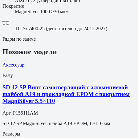
AISI 1022 (углеродистая сталь)
Покрытие
MagniSilver 1000 ≥30 мкм
ТС
ТС № 7400-25 (действителен до 24.12.2027)
Рядом по задаче
Похожие модели
Аксессуар
Fasty
SD 12 SP Винт самосверлящий с алюминиевой
шайбой A19 и прокладкой EPDM с покрытием
MagniSilver 5.5×110
Арт.
P155111AM
SD 12 SP MagniSilver, шайба A19 EPDM, L=110 мм
Размеры