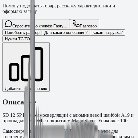
Помогу подобрать товар, расскажу характеристики и
оформлю заявку.
Спросите про крепёж Fasty…
Разговор
Подобрать размер
Для какого основания?
Какая нагрузка?
Нужен ТС/ТО
Добавить к сравнению
Описание
SD 12 SP Винт самосверлящий с алюминиевой шайбой A19 и
прокладкой EPDM с покрытием MagniSilver. Упаковка: 100.
Самосверлящий винт SD 12 SP Fasty предназначен для
крепления сэндвич-панелей к несущим стальным профилям и