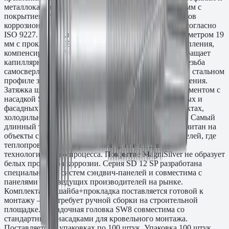
металлокаркасу. Корпус из стали диаметром 5,5/6,3 мм с
покрытием MagniSilver сертифицирован на 1000 часов
коррозионной стойкости в камере соляного тумана согласно
ISO 9227. В комплекте алюминиевая шайба A19 диаметром 19
мм с прокладкой EPDM — герметизирует место крепления,
компенсирует деформацию под головкой и предотвращает
капиллярное проникновение влаги в зону резьбы. Резьба
самосверлящего типа формирует посадочное место в стальном
профиле за один проход без предварительного сверления.
Затяжка шуруповёртом или пневматическим инструментом с
насадкой SW8. Применяется при монтаже кровельных и
фасадных сэндвич-панелей на промышленных объектах,
холодильных складах, изотермических помещениях. Самый
длинный типоразмер серии SP — L≈350 мм — рассчитан на
объекты с экстремально толстым заполнителем панелей, где
теплопроводность ограждения критична для
технологического процесса. Покрытие MagniSilver не образует
белых продуктов коррозии. Серия SD 12 SP разработана
специально для систем сэндвич-панелей и совместима с
панелями всех ведущих производителей на рынке.
Комплектация шайба+прокладка поставляется готовой к
монтажу — не требует ручной сборки на строительной
площадке. Посадочная головка SW8 совместима со
стандартными насадками для кровельного монтажа.
Поставляется в упаковках по 100 штук. Упаковка 100 штук.