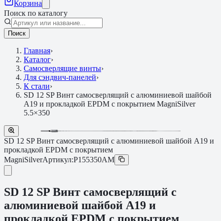
Корзина
Поиск по каталогу
Поиск
Главная
›
Каталог
›
Самосверлящие винты
›
Для сэндвич-панелей
›
К стали
›
SD 12 SP Винт самосверлящий с алюминиевой шайбой
A19 и прокладкой EPDM с покрытием MagniSilver
5.5×350
SD 12 SP Винт самосверлящий с алюминиевой шайбой A19 и
прокладкой EPDM с покрытием
MagniSilver
Артикул:
P155350AM
SD 12 SP Винт самосверлящий с
алюминиевой шайбой A19 и
прокладкой EPDM с покрытием