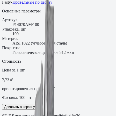
Fasty
•
Кровельные по дереву
Основные параметры
Артикул
P14070AM/100
Упаковка, шт.
100
Материал
AISI 1022 (углеродистая сталь)
Покрытие
Гальваническое цинковое ≥12 мкм
Стоимость
Цена за 1 шт
7,73 ₽
ориентировочная цена с НДС
Фасовка:
100
шт
Добавить в корзину
SD F Винт самосверлящий с шайбой 4.8×70