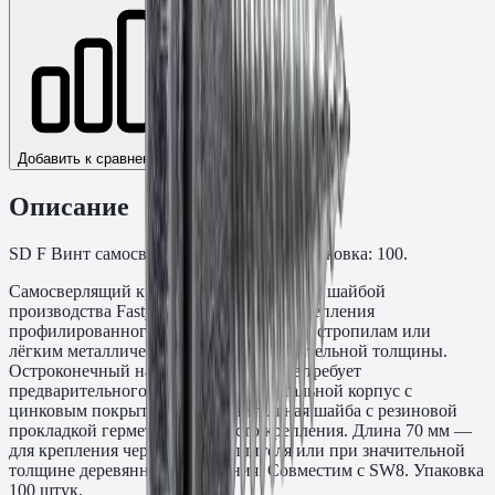
Добавить к сравнению
Описание
SD F Винт самосверлящий с шайбой. Упаковка: 100.
Самосверлящий кровельный винт SD F с шайбой
производства Fasty предназначен для крепления
профилированного листа к деревянным стропилам или
лёгким металлическим прогонам значительной толщины.
Остроконечный наконечник типа F не требует
предварительного засверливания. Стальной корпус с
цинковым покрытием. Уплотнительная шайба с резиновой
прокладкой герметизирует место крепления. Длина 70 мм —
для крепления через слой утеплителя или при значительной
толщине деревянного основания. Совместим с SW8. Упаковка
100 штук.