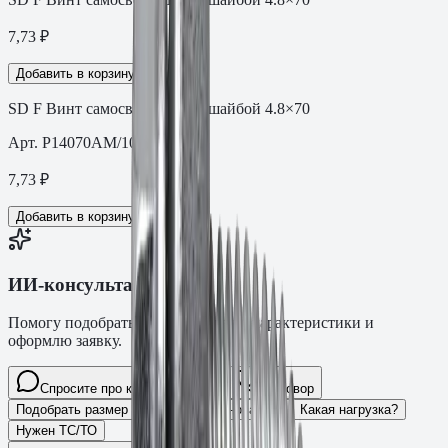
7,73
₽
Добавить в корзину
SD F Винт самосверлящий с шайбой 4.8×70
Арт.
P14070AM/100
7,73
₽
Добавить в корзину
ИИ-консультант Fasty
Помогу подобрать товар, расскажу характеристики и
оформлю заявку.
Спросите про крепёж Fasty…
Разговор
Подобрать размер
Для какого основания?
Какая нагрузка?
Нужен ТС/ТО