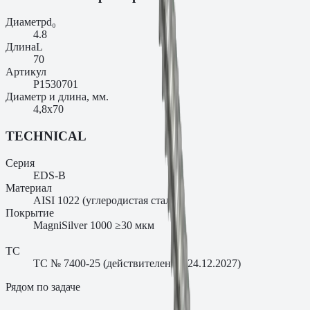
Диаметр
d₀
4.8
Длина
L
70
Артикул
P1530701
Диаметр и длина, мм.
4,8х70
TECHNICAL
Серия
EDS-B
Материал
AISI 1022 (углеродистая сталь)
Покрытие
MagniSilver 1000 ≥30 мкм
ТС
ТС № 7400-25 (действителен до 24.12.2027)
Рядом по задаче