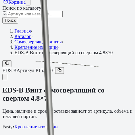
Корзина
Поиск по каталогу
Поиск
Главная
›
Каталог
›
Самосверлящие винты
›
Крепление изоляции
›
EDS-B Винт самосверлящий со сверлом 4.8×70
EDS-B
Артикул:
P1530701
EDS-B Винт самосверлящий со
сверлом 4.8×70
Цена, наличие и сроки поставки зависят от артикула, объёма и
текущей партии.
Fasty
•
Крепление изоляции