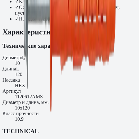
✓
Класс прочности: 10.9
✓
Основание: бетон C20/25, полнотелый кирпич,
пустотелый кирпич, ячеистый бетон
✓
Насадка: HEX / T40
Характеристики
Технические характеристики
Диаметр
d₀
10
Длина
L
120
Насадка
HEX
Артикул
1120612AMS
Диаметр и длина, мм.
10х120
Класс прочности
10.9
TECHNICAL