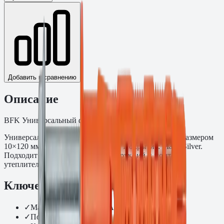
Добавить к сравнению
Описание
BFK Универсальный фасадный дюбель с бортиком
Универсальный фасадный дюбель BFK с бортиком размером
10×120 мм. Класс прочности 10.9. Покрытие: MagniSilver.
Подходит для фасадных подконструкций и монтажа
утеплителя по минеральным основаниям.
Ключевые преимущества
✓
Материал: полиамид PA6
✓
Покрытие: MagniSilver