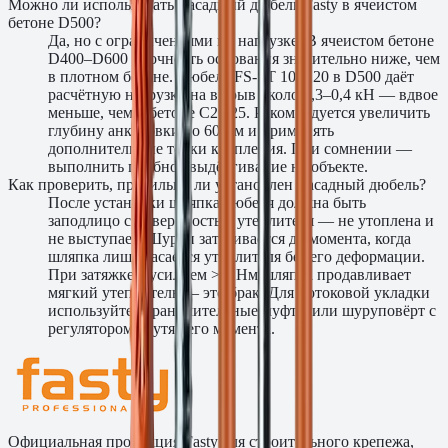
Можно ли использовать фасадный дюбель Fasty в ячеистом
бетоне D500?
Да, но с ограничениями по нагрузке. В ячеистом бетоне
D400–D600 прочность основания значительно ниже, чем
в плотном бетоне. Дюбель FS-ST 10×120 в D500 даёт
расчётную нагрузку на вырыв около 0,3–0,4 кН — вдвое
меньше, чем в бетоне C20/25. Рекомендуется увеличить
глубину анкеровки до 60 мм и применять
дополнительные точки крепления. При сомнении —
выполнить пробное выдёргивание на объекте.
Как проверить, правильно ли установлен фасадный дюбель?
После установки шляпка дюбеля должна быть
заподлицо с поверхностью утеплителя — не утоплена и
не выступает. Шуруп затягивается до момента, когда
шляпка лишь касается утеплителя без его деформации.
При затяжке с усилием > 5 Нм шляпка продавливает
мягкий утеплитель — это брак. Для потоковой укладки
используйте ограничительные муфты или шуруповёрт с
регулятором крутящего момента.
Официальная продукция Fasty для строительного крепежа,