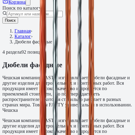
Корзина
Поиск по каталогу
Поиск
Главная
›
Каталог
›
Дюбели фасадные
4
раздела
92
позиции
Дюбели фасадные
Чешская компания FASTY изготавливает дюбели фасадные и
другие изделия для строительных и монтажных работ. Вся
продукция имеет высокое качество и продается по
приемлемой стоимости, что подтверждает сеть
распространителей, которая стабильно работает в разных
странах мира. Товары FASTY универсальны в использовании.
Чешска
Чешская компания FASTY изготавливает дюбели фасадные и
другие изделия для строительных и монтажных работ. Вся
продукция имеет высокое качество и продается по