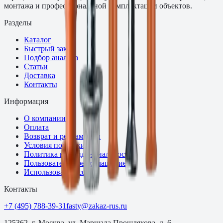
монтажа и профессиональной комплектации объектов.
Разделы
Каталог
Быстрый заказ
Подбор аналога
Статьи
Доставка
Контакты
Информация
О компании
Оплата
Возврат и рекламации
Условия поставки
Политика конфиденциальности
Пользовательское соглашение
Использование cookie
Контакты
+7 (495) 788-39-31
fasty@zakaz-rus.ru
125362, г. Москва, ул. Маршала Прошлякова, д. 6