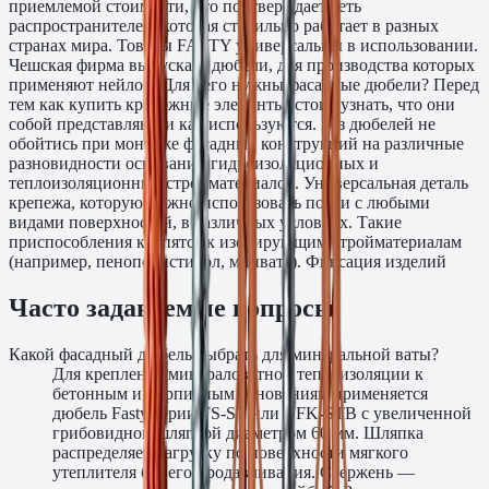
приемлемой стоимости, что подтверждает сеть
распространителей, которая стабильно работает в разных
странах мира. Товары FASTY универсальны в использовании.
Чешская фирма выпускает дюбели, для производства которых
применяют нейлон. Для чего нужны фасадные дюбели? Перед
тем как купить крепежные элементы, стоит узнать, что они
собой представляют и как используются. Без дюбелей не
обойтись при монтаже фасадных конструкций на различные
разновидности оснований гидроизоляционных и
теплоизоляционных стройматериалов. Универсальная деталь
крепежа, которую можно использовать почти с любыми
видами поверхностей, в различных условиях. Такие
приспособления крепятся к изолирующим стройматериалам
(например, пенополистирол, минвата). Фиксация изделий
Часто задаваемые вопросы
Какой фасадный дюбель выбрать для минеральной ваты?
Для крепления минераловатной теплоизоляции к
бетонным и кирпичным основаниям применяется
дюбель Fasty серии FS-ST или BFK-STB с увеличенной
грибовидной шляпкой диаметром 60 мм. Шляпка
распределяет нагрузку по поверхности мягкого
утеплителя без его продавливания. Стержень —