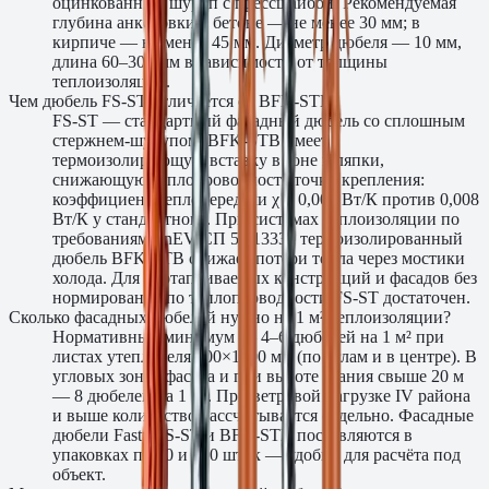
оцинкованный шуруп с прессшайбой. Рекомендуемая
глубина анкеровки в бетоне — не менее 30 мм; в
кирпиче — не менее 45 мм. Диаметр дюбеля — 10 мм,
длина 60–300 мм в зависимости от толщины
теплоизоляции.
Чем дюбель FS-ST отличается от BFK-STB?
FS-ST — стандартный фасадный дюбель со сплошным
стержнем-шурупом. BFK-STB имеет
термоизолирующую вставку в зоне шляпки,
снижающую теплопроводность точки крепления:
коэффициент теплопередачи χ ≤ 0,002 Вт/К против 0,008
Вт/К у стандартного. При системах теплоизоляции по
требованиям EnEV/СП 50.13330 термоизолированный
дюбель BFK-STB снижает потери тепла через мостики
холода. Для неотапливаемых конструкций и фасадов без
нормирования по теплопроводности FS-ST достаточен.
Сколько фасадных дюбелей нужно на 1 м² теплоизоляции?
Нормативный минимум — 4–6 дюбелей на 1 м² при
листах утеплителя 600×1200 мм (по углам и в центре). В
угловых зонах фасада и при высоте здания свыше 20 м
— 8 дюбелей на 1 м². При ветровой нагрузке IV района
и выше количество рассчитывается отдельно. Фасадные
дюбели Fasty FS-ST и BFK-STB поставляются в
упаковках по 50 и 100 штук — удобно для расчёта под
объект.