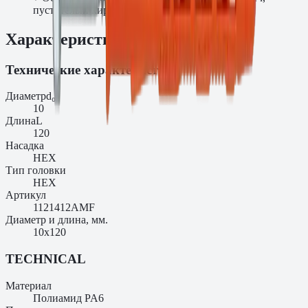
пустотелый кирпич, ячеистый бетон
Характеристики
Технические характеристики
Диаметр
d₀
10
Длина
L
120
Насадка
HEX
Тип головки
HEX
Артикул
1121412AMF
Диаметр и длина, мм.
10х120
TECHNICAL
Материал
Полиамид PA6