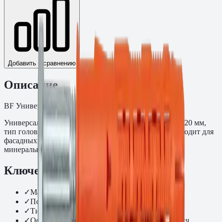
Добавить к сравнению
Описание
BF Универсальный фасадный дюбель
Универсальный фасадный дюбель BF размером 10×120 мм,
тип головки HEX, покрытие Шерардирование. Подходит для
фасадных подконструкций и монтажных работ по
минеральным основаниям.
Ключевые преимущества
✓
Материал: полиамид PA6
✓
Покрытие: Шерардирование
✓
Тип головки: HEX
✓
Основание: бетон C20/25, полнотелый кирпич,