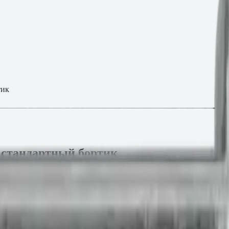
тик
 стандартный бортик
 текущей партии.