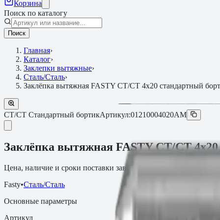
Корзина
Поиск по каталогу
Поиск
Главная
›
Каталог
›
Заклепки вытяжные
›
Сталь/Сталь
›
Заклёпка вытяжная FASTY СТ/СТ 4х20 стандартный бор
СТ/СТ Стандартный бортик
Артикул:
01210004020AM
Заклёпка вытяжная FASTY СТ/СТ 4х20
Цена, наличие и сроки поставки зависят от артикула, объёма и
Fasty
•
Сталь/Сталь
Основные параметры
Артикул