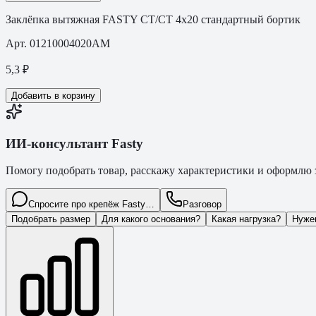
Заклёпка вытяжная FASTY СТ/СТ 4х20 стандартный бортик
Арт.
01210004020AM
5,3
₽
Добавить в корзину
ИИ-консультант Fasty
Помогу подобрать товар, расскажу характеристики и оформлю з
Спросите про крепёж Fasty…
Разговор
Подобрать размер
Для какого основания?
Какая нагрузка?
Нуже