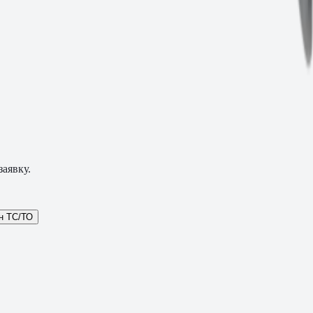
аявку.
н ТС/ТО