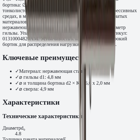
бортика: ∅16,0 x 2,0 мм. Применяется при монтаже
тонколистовых фасадных и кровельных систем в агрессивных
средах, в морском судостроении, при креплении сетчатых
материалов. Монтаж вытяжным заклёпочником под
нержавеющие заклёпки, стандартное сверло под диаметр
гильзы. Упаковка: 200 шт. Производитель: Fasty. Артикул:
01310004820AM. Устойчивость к коррозии A2 + широкий
бортик для распределения нагрузки на тонком листе.
Ключевые преимущества
✓
Материал: нержавеющая сталь
✓
⌀ гильзы d1: 4,8 мм
✓
⌀ и толщина бортика d2 × K: 16,0 x 2,0 мм
✓
⌀ сверла: 4,9 мм
Характеристики
Технические характеристики
Диаметр
d₀
4.8
Толщина пакета материалов
E