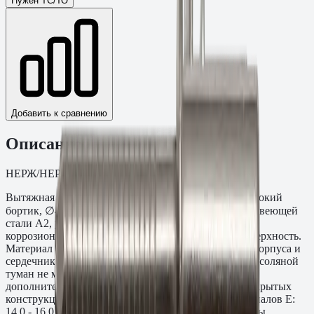
Нужен ТС/ТО
Добавить к сравнению
Описание
НЕРЖ/НЕРЖ Широкий бортик. Упаковка: 200.
Вытяжная заклёпка Нержавеющая сталь A2/A2, широкий
бортик, ∅4,8×20,0 мм. Корпус и сердечник из нержавеющей
стали A2, увеличенный бортик (до 12 мм) — полная
коррозионная стойкость плюс широкая опорная поверхность.
Материал — нержавеющая сталь A2 (AISI 304) для корпуса и
сердечника. Устойчивость к коррозии: выдерживает соляной
туман не менее 500 часов по ISO 9227. Не требует
дополнительного покрытия или обслуживания в открытых
конструкциях. Толщина скрепляемого пакета материалов E:
14,0 - 16,0 мм. Диаметр сверления: 4,9 мм. Параметры