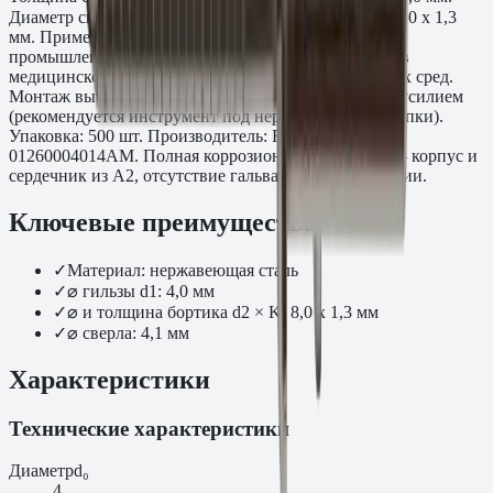
Диаметр сверления: 4,1 мм. Параметры бортика: ∅8,0 x 1,3
мм. Применяется в морской, химической и пищевой
промышленности, на открытых фасадах и кровлях, в
медицинском оборудовании и условиях агрессивных сред.
Монтаж вытяжным заклёпочником с повышенным усилием
(рекомендуется инструмент под нержавеющие заклёпки).
Упаковка: 500 шт. Производитель: Fasty. Артикул:
01260004014AM. Полная коррозионная стойкость — корпус и
сердечник из A2, отсутствие гальванической коррозии.
Ключевые преимущества
✓
Материал: нержавеющая сталь
✓
⌀ гильзы d1: 4,0 мм
✓
⌀ и толщина бортика d2 × K: 8,0 x 1,3 мм
✓
⌀ сверла: 4,1 мм
Характеристики
Технические характеристики
Диаметр
d₀
4