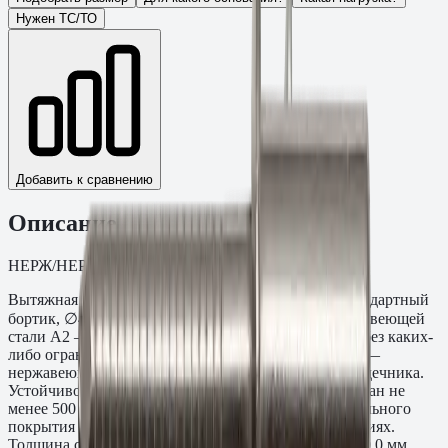
Нужен ТС/ТО
Добавить к сравнению
Описание
НЕРЖ/НЕРЖ Стандартный бортик. Упаковка: 500.
Вытяжная заклёпка Нержавеющая сталь A2/A2, стандартный
бортик, ∅4,0×14,0 мм. Корпус и сердечник из нержавеющей
стали A2 — максимальная коррозионная стойкость без каких-
либо ограничений по среде применения. Материал —
нержавеющая сталь A2 (AISI 304) для корпуса и сердечника.
Устойчивость к коррозии: выдерживает соляной туман не
менее 500 часов по ISO 9227. Не требует дополнительного
покрытия или обслуживания в открытых конструкциях.
Толщина скрепляемого пакета материалов E: 8,5 - 10,0 мм.