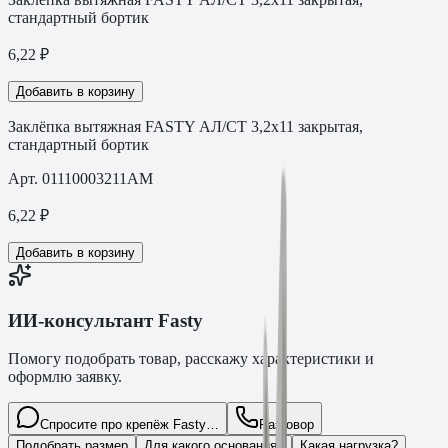
стандартный бортик
6,22
₽
Добавить в корзину
Заклёпка вытяжная FASTY АЛ/СТ 3,2х11 закрытая,
стандартный бортик
Арт.
01110003211AM
6,22
₽
Добавить в корзину
ИИ-консультант Fasty
Помогу подобрать товар, расскажу характеристики и
оформлю заявку.
Спросите про крепёж Fasty…
Разговор
Подобрать размер
Для какого основания?
Какая нагрузка?