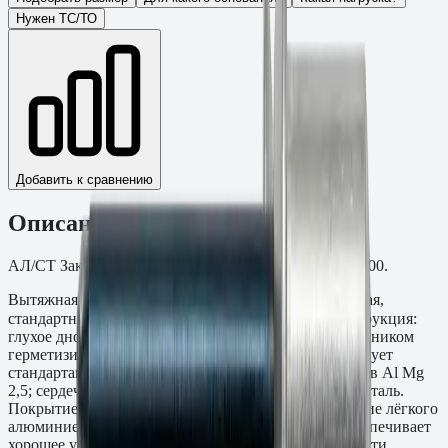
Нужен ТС/ТО
Добавить к сравнению
Описание
АЛ/СТ Закрытая, стандартный бортик. Упаковка: 1000.
Вытяжная заклёпка Алюминий/сталь (Al/St), закрытая,
стандартный бортик, ∅3,2×11,0 мм. Закрытая конструкция:
глухое дно алюминиевой гильзы со стальным сердечником
герметизирует отверстие после монтажа. Соответствует
стандартам DIN 7337. Корпус — алюминиевый сплав Al Mg
2,5; сердечник — низкоуглеродистая оцинкованная сталь.
Покрытие сердечника — цинк по DIN 267. Сочетание лёгкого
алюминиевого корпуса и стального сердечника обеспечивает
хорошее усилие вытяжки при минимальной стоимости