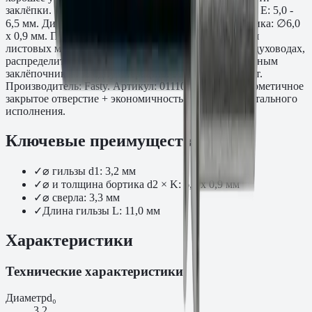
заклёпки. Толщина скрепляемого пакета материалов E: 5,0 -
6,5 мм. Диаметр сверления: 3,3 мм. Параметры бортика: ∅6,0
x 0,9 мм. Применяется для герметичного соединения
листовых материалов в корпусах оборудования, воздуховодах,
распределительных шкафах. Устанавливается вытяжным
заклёпочником за одну операцию. Упаковка: 1000 шт.
Производитель: Fasty. Артикул: 01110003211AM. Герметичное
закрытое отверстие + экономичность алюминиево-стального
исполнения.
Ключевые преимущества
✓
⌀ гильзы d1: 3,2 мм
✓
⌀ и толщина бортика d2 × K: 6,0 x 0,9 мм
✓
⌀ сверла: 3,3 мм
✓
Длина гильзы L: 11,0 мм
Характеристики
Технические характеристики
Диаметр
d₀
3.2