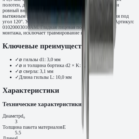
полотен, декоративных панелей и корпусов, где важен
ровный внешний вид лицевой поверхности. Монтаж
вытяжным заклёпочником после зенкования отверстия под
угол 120°. Упаковка: 1000 шт. Производитель: Fasty. Артикул:
01020003010AM. Гладкая лицевая поверхность после
монтажа, исключает травмирование и зацепление.
Ключевые преимущества
✓
⌀ гильзы d1: 3,0 мм
✓
⌀ и толщина бортика d2 × K: 6,0 x 0,9 мм
✓
⌀ сверла: 3,1 мм
✓
Длина гильзы L: 10,0 мм
Характеристики
Технические характеристики
Диаметр
d₀
3
Толщина пакета материалов
E
5.5
Длина
L