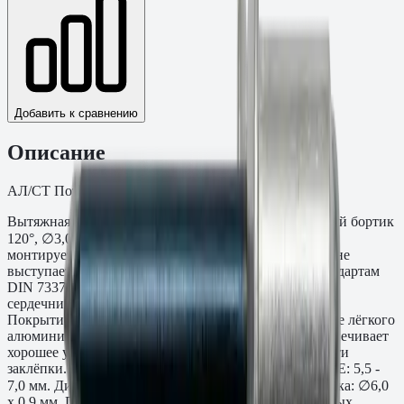
Добавить к сравнению
Описание
АЛ/СТ Потайной бортик 120°. Упаковка: 1000.
Вытяжная заклёпка Алюминий/сталь (Al/St), потайной бортик
120°, ∅3,0×10,0 мм. Потайная головка с углом 120°
монтируется заподлицо с поверхностью — заклёпка не
выступает над плоскостью листа. Соответствует стандартам
DIN 7337. Корпус — алюминиевый сплав Al Mg 2,5;
сердечник — низкоуглеродистая оцинкованная сталь.
Покрытие сердечника — цинк по DIN 267. Сочетание лёгкого
алюминиевого корпуса и стального сердечника обеспечивает
хорошее усилие вытяжки при минимальной стоимости
заклёпки. Толщина скрепляемого пакета материалов E: 5,5 -
7,0 мм. Диаметр сверления: 3,1 мм. Параметры бортика: ∅6,0
x 0,9 мм. Применяется в производстве мебели, дверных