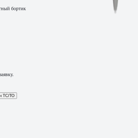
тный бортик
аявку.
н ТС/ТО