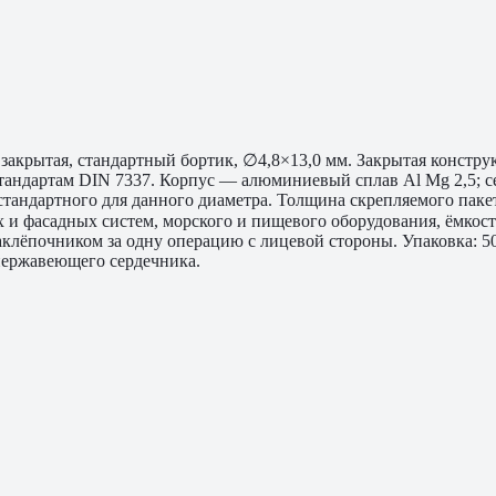
акрытая, стандартный бортик, ∅4,8×13,0 мм. Закрытая конструкц
 стандартам DIN 7337. Корпус — алюминиевый сплав Al Mg 2,5; с
андартного для данного диаметра. Толщина скрепляемого пакета 
х и фасадных систем, морского и пищевого оборудования, ёмкос
клёпочником за одну операцию с лицевой стороны. Упаковка: 50
нержавеющего сердечника.