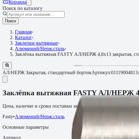
Корзина
Поиск по каталогу
Поиск
Главная
›
Каталог
›
Заклепки вытяжные
›
Алюминий/Нерж.сталь
›
Заклёпка вытяжная FASTY АЛ/НЕРЖ 4,8х13 закрытая, ст
АЛ/НЕРЖ Закрытая, стандартный бортик
Артикул:
0111900481
Заклёпка вытяжная FASTY АЛ/НЕРЖ 4,
Цена, наличие и сроки поставки зависят от артикула, объёма и
Fasty
•
Алюминий/Нерж.сталь
Основные параметры
Артикул