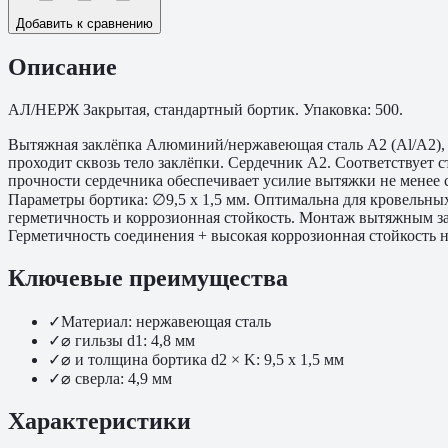
Добавить к сравнению
Описание
АЛ/НЕРЖ Закрытая, стандартный бортик. Упаковка: 500.
Вытяжная заклёпка Алюминий/нержавеющая сталь A2 (Al/A2), з
проходит сквозь тело заклёпки. Сердечник A2. Соответствует
прочности сердечника обеспечивает усилие вытяжки не менее ст
Параметры бортика: ∅9,5 x 1,5 мм. Оптимальна для кровельны
герметичность и коррозионная стойкость. Монтаж вытяжным за
Герметичность соединения + высокая коррозионная стойкость 
Ключевые преимущества
✓
Материал: нержавеющая сталь
✓
⌀ гильзы d1: 4,8 мм
✓
⌀ и толщина бортика d2 × K: 9,5 x 1,5 мм
✓
⌀ сверла: 4,9 мм
Характеристики