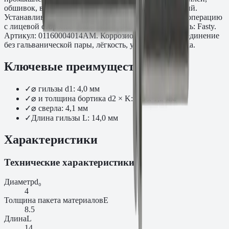
обшивок, воздуховодов и лёгких металлоконструкций.
Устанавливается вытяжным заклёпочником за одну операцию
с лицевой стороны. Упаковка: 500 шт. Производитель: Fasty.
Артикул: 01160004014AM. Коррозионно-стойкое соединение
без гальванической пары, лёгкость, удобство монтажа.
Ключевые преимущества
✓
⌀ гильзы d1: 4,0 мм
✓
⌀ и толщина бортика d2 × K: 8,0 x 1,2 мм
✓
⌀ сверла: 4,1 мм
✓
Длина гильзы L: 14,0 мм
Характеристики
Технические характеристики
Диаметр
d₀
4
Толщина пакета материалов
E
8.5
Длина
L
14