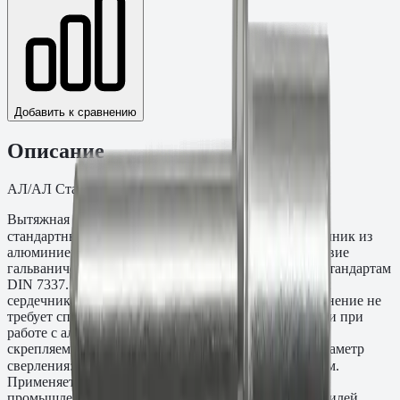
Добавить к сравнению
Описание
АЛ/АЛ Стандартный бортик. Упаковка: 500.
Вытяжная заклёпка Алюминий/алюминий (Al/Al),
стандартный бортик, ∅4,0×14,0 мм. Корпус и сердечник из
алюминиевого сплава — минимальный вес, отсутствие
гальванической коррозии. Материал соответствует стандартам
DIN 7337. Корпус — алюминиевый сплав Al Mg 2,5;
сердечник — алюминиевый сплав Al Mg 3,5. Соединение не
требует специальной защиты от контактной коррозии при
работе с алюминиевыми конструкциями. Толщина
скрепляемого пакета материалов E: 8,5 - 10,5 мм. Диаметр
сверления: 4,1 мм. Параметры бортика: ∅8,0 x 1,2 мм.
Применяется в авиационной, автомобильной
промышленности, при монтаже алюминиевых профилей,