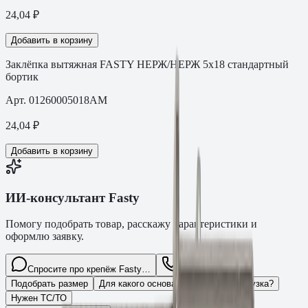
24,04
₽
Добавить в корзину
Заклёпка вытяжная FASTY НЕРЖ/НЕРЖ 5х18 стандартный
бортик
Арт.
01260005018AM
24,04
₽
Добавить в корзину
ИИ-консультант Fasty
Помогу подобрать товар, расскажу характеристики и
оформлю заявку.
Спросите про крепёж Fasty…
Разговор
Подобрать размер
Для какого основания?
Какая нагрузка?
Нужен ТС/ТО