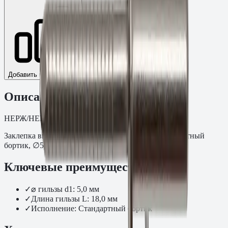
Добавить к сравнению
Описание
НЕРЖ/НЕРЖ Стандартный бортик. Размер: 5,0×18.
Заклепка вытяжная Нерж.сталь/Нерж.сталь, стандартный
бортик, ∅5,0×18 мм.
Ключевые преимущества
✓
⌀ гильзы d1: 5,0 мм
✓
Длина гильзы L: 18,0 мм
✓
Исполнение: Стандартный бортик