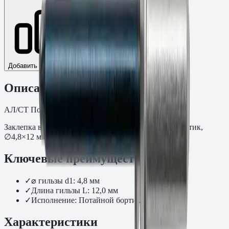
Добавить к сравнению
Описание
АЛ/СТ Потайной бортик 120°. Размер: 4,8×12.
Заклепка вытяжная Алюминий/Сталь, потайной бортик,
∅4,8×12 мм.
Ключевые преимущества
✓
⌀ гильзы d1: 4,8 мм
✓
Длина гильзы L: 12,0 мм
✓
Исполнение: Потайной бортик
Характеристики