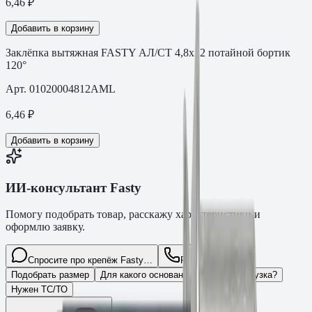
6,46
₽
Добавить в корзину
Заклёпка вытяжная FASTY АЛ/СТ 4,8х12 потайной бортик
120°
Арт.
01020004812AML
6,46
₽
Добавить в корзину
ИИ-консультант Fasty
Помогу подобрать товар, расскажу характеристики и
оформлю заявку.
Спросите про крепёж Fasty…
Разговор
Подобрать размер
Для какого основания?
Какая нагрузка?
Нужен ТС/ТО