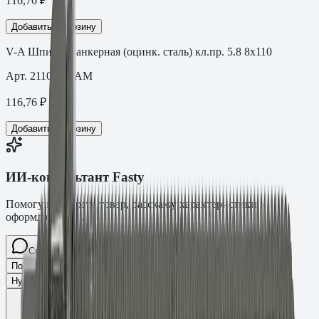
116,76
₽
Добавить в корзину
V-A Шпилька анкерная (оцинк. сталь) кл.пр. 5.8 8x110
Арт.
21101101AM
116,76
₽
Добавить в корзину
ИИ-консультант Fasty
Помогу подобрать товар, расскажу характеристики и
оформлю заявку.
Спросите про крепёж Fasty…
Разговор
Подобрать размер
Для какого основания?
Какая нагрузка?
Нужен ТС/ТО