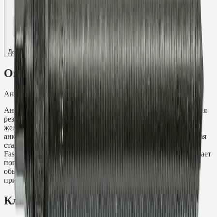
Добавить к сравнению
Описание
Анкерные шпильки
Анкерная шпилька V-A fvz × мм предназначена для создания
резьбовых точек крепления в монолитных и сборных
железобетонных конструкциях методом химической
анкеровки. Глубина заделки — мм. Материал: оцинкованная
сталь кл.пр. 5.8. Применяется с инъекционными составами
Fasty серий VE-SF, VE-Polar, VME-600 и PE-SF. Обеспечивает
повышенную коррозионную стойкость по сравнению с
обычным цинкованием — подходит для наружных
применений и влажных сред.
Ключевые преимущества