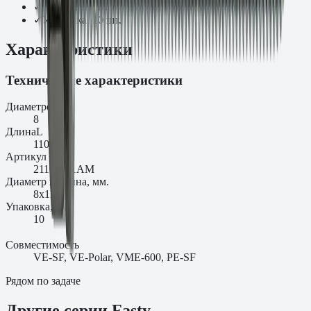
✓
Размер: 8×110
✓
Упаковка: 10 шт.
Характеристики
Технические характеристики
Диаметр
d₀
8
Длина
L
110
Артикул
21101101AM
Диаметр и длина, мм.
8x110
Упаковка, шт.
10
Совместимость
VE-SF, VE-Polar, VME-600, PE-SF
Рядом по задаче
Другие серии Fasty