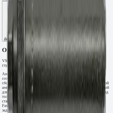
Добавить к сравнению
Описание
VMU-A Шпилька анкерная. Резьба M24, длина 290 мм,
глубина заделки 55 мм. Оцинкованная сталь кл.пр. 5.8.
Анкерная шпилька VMU-A M24×290 мм предназначена для
создания резьбовых точек крепления в монолитных и
сборных железобетонных конструкциях методом химической
анкеровки. Глубина заделки составляет 55 мм при суммарной
длине стержня 290 мм — выступающая часть рассчитана под
толщину прикрепляемой детали. Материал: Оцинкованная
сталь кл.пр. 5.8. Применяется с инъекционными составами
Fasty серий VE-SF, VE-Polar, VME-600 и PE-SF. Типичные
задачи: крепление несущих стальных колонн, фасадных