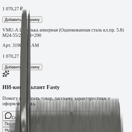
1 070,27
₽
Добавить в корзину
VMU-A Шпилька анкерная (Оцинкованная сталь кл.пр. 5.8)
M24-55/290 24×290
Арт.
31960101AM
1 070,27
₽
Добавить в корзину
ИИ-консультант Fasty
Помогу подобрать товар, расскажу характеристики и
оформлю заявку.
Спросите про крепёж Fasty…
Разговор
Подобрать размер
Для какого основания?
Какая нагрузка?
Нужен ТС/ТО