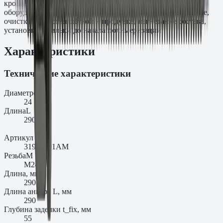
кронштейнов, подкрановых балок и промышленного
оборудования к бетонным основаниям. Монтаж: сверление,
очистка отверстия щёткой и продувка, нагнетание состава,
установка шпильки до начала полимеризации.
Характеристики
Технические характеристики
Диаметр
d₀
24
Длина
L
290
Артикул
31960101AM
Резьба
M
M24
Длина, мм
290
Длина анкера L, мм
290
Глубина заделки t_fix, мм
55