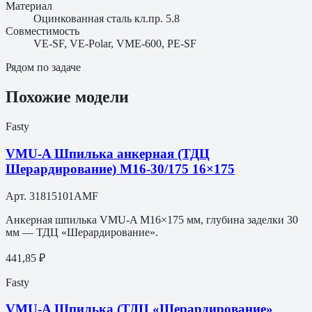
Материал
Оцинкованная сталь кл.пр. 5.8
Совместимость
VE-SF, VE-Polar, VME-600, PE-SF
Рядом по задаче
Похожие модели
Fasty
VMU-A Шпилька анкерная (ТДЦ
Шерардирование) M16-30/175 16×175
Арт.
31815101AMF
Анкерная шпилька VMU-A M16×175 мм, глубина заделки 30
мм — ТДЦ «Шерардирование».
441,85 ₽
Fasty
VMU-A Шпилька (ТДЦ «Шерардирование»