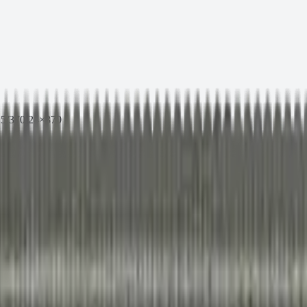
5/370 24×370
.пр. 8.8) M24-125/370 24×370
 текущей партии.