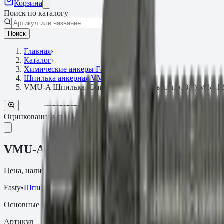
Корзина
Поиск по каталогу
Поиск
Главная
›
Каталог
›
Химические анкеры Fasty
›
Шпилька анкерная VMU-A
›
VMU-A Шпилька (Оцинкованная сталь кл.пр. 8.8) M24-12
Оцинкованная сталь кл.пр. 8.8
Артикул:
.24.37088VMU
VMU-A Шпилька (Оцинкованная сталь кл
Цена, наличие и сроки поставки зависят от артикула, объёма и
Fasty
•
Шпилька анкерная VMU-A
Основные параметры
Артикул