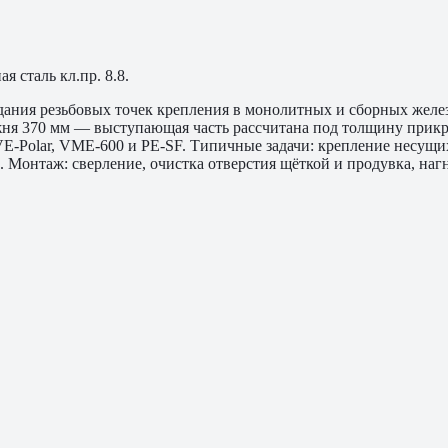
 сталь кл.пр. 8.8.
ания резьбовых точек крепления в монолитных и сборных желе
жня 370 мм — выступающая часть рассчитана под толщину прикре
VE-Polar, VME-600 и PE-SF. Типичные задачи: крепление несущ
Монтаж: сверление, очистка отверстия щёткой и продувка, нагн