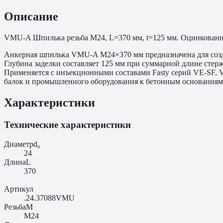
Описание
VMU-A Шпилька резьба M24, L=370 мм, t=125 мм. Оцинкованная
Анкерная шпилька VMU-A M24×370 мм предназначена для созд
Глубина заделки составляет 125 мм при суммарной длине стер
Применяется с инъекционными составами Fasty серий VE-SF, 
балок и промышленного оборудования к бетонным основаниям. 
Характеристики
Технические характеристики
Диаметр
d₀
24
Длина
L
370
Артикул
.24.37088VMU
Резьба
M
M24