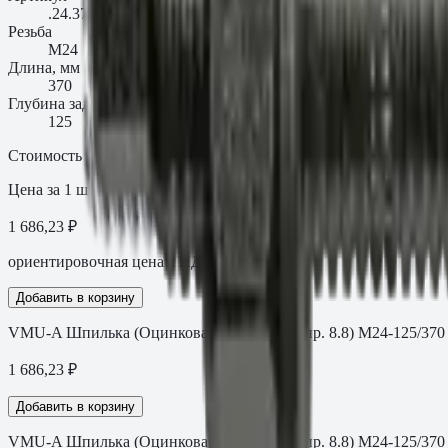
.24.37088VMU
Резьба
M24
Длина, мм
370
Глубина заделки t_fix, мм
125
Стоимость
Цена за 1 шт
1 686,23 ₽
ориентировочная цена с НДС
Добавить в корзину
VMU-A Шпилька (Оцинкованная сталь кл.пр. 8.8) M24-125/370
1 686,23
₽
Добавить в корзину
VMU-A Шпилька (Оцинкованная сталь кл.пр. 8.8) M24-125/370