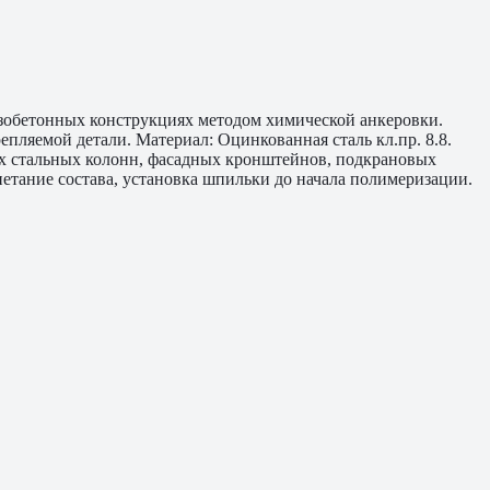
зобетонных конструкциях методом химической анкеровки.
пляемой детали. Материал: Оцинкованная сталь кл.пр. 8.8.
их стальных колонн, фасадных кронштейнов, подкрановых
етание состава, установка шпильки до начала полимеризации.