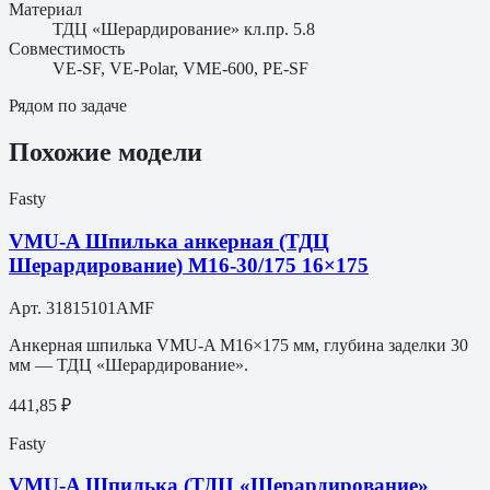
Материал
ТДЦ «Шерардирование» кл.пр. 5.8
Совместимость
VE-SF, VE-Polar, VME-600, PE-SF
Рядом по задаче
Похожие модели
Fasty
VMU-A Шпилька анкерная (ТДЦ
Шерардирование) M16-30/175 16×175
Арт.
31815101AMF
Анкерная шпилька VMU-A M16×175 мм, глубина заделки 30
мм — ТДЦ «Шерардирование».
441,85 ₽
Fasty
VMU-A Шпилька (ТДЦ «Шерардирование»