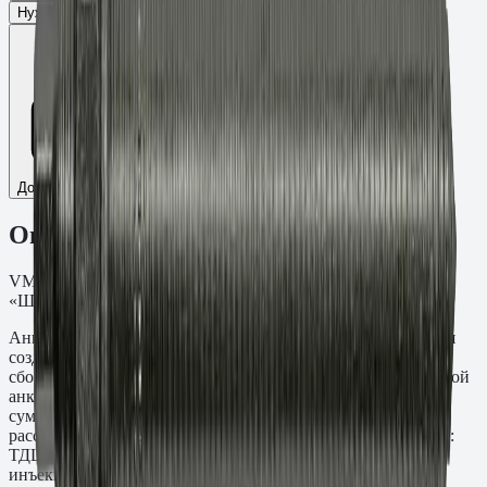
Нужен ТС/ТО
Добавить к сравнению
Описание
VMU-A Шпилька резьба M16, L=300 мм, t=155 мм. ТДЦ
«Шерардирование» кл.пр. 5.8.
Анкерная шпилька VMU-A M16×300 мм предназначена для
создания резьбовых точек крепления в монолитных и
сборных железобетонных конструкциях методом химической
анкеровки. Глубина заделки составляет 155 мм при
суммарной длине стержня 300 мм — выступающая часть
рассчитана под толщину прикрепляемой детали. Материал:
ТДЦ «Шерардирование» кл.пр. 5.8. Применяется с
инъекционными составами Fasty серий VE-SF, VE-Polar,