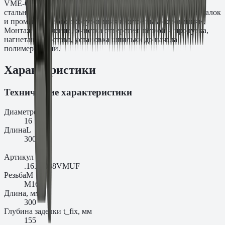
VME-600 и PE-SF. Типичные задачи: крепление несущих
стальных колонн, фасадных кронштейнов, подкрановых балок
и промышленного оборудования к бетонным основаниям.
Монтаж: сверление, очистка отверстия щёткой и продувка,
нагнетание состава, установка шпильки до начала
полимеризации.
Характеристики
Технические характеристики
Диаметр
d₀
16
Длина
L
300
Артикул
.16.30088VMUF
Резьба
M
M16
Длина, мм
300
Глубина заделки t_fix, мм
155