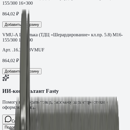
155/300 16×300
864,02
₽
Добавить в корзину
VMU-A Шпилька (ТДЦ «Шерардирование» кл.пр. 5.8) M16-
155/300 16×300
Арт.
.16.30088VMUF
864,02
₽
Добавить в корзину
ИИ-консультант Fasty
Помогу подобрать товар, расскажу характеристики и
оформлю заявку.
Спросите про крепёж Fasty…
Разговор
Подобрать размер
Для какого основания?
Какая нагрузка?