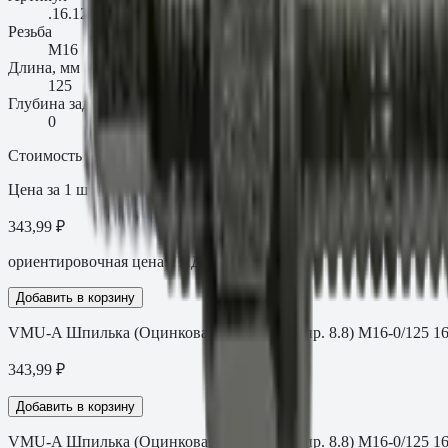
.16.12588VMU
Резьба
M16
Длина, мм
125
Глубина заделки t_fix, мм
0
Стоимость
Цена за 1 шт
343,99 ₽
ориентировочная цена с НДС
Добавить в корзину
VMU-A Шпилька (Оцинкованная сталь кл.пр. 8.8) M16-0/125 1
343,99
₽
Добавить в корзину
VMU-A Шпилька (Оцинкованная сталь кл.пр. 8.8) M16-0/125 1