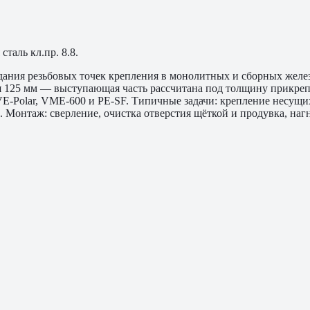
таль кл.пр. 8.8.
ания резьбовых точек крепления в монолитных и сборных желе
я 125 мм — выступающая часть рассчитана под толщину прикрепл
VE-Polar, VME-600 и PE-SF. Типичные задачи: крепление несущ
Монтаж: сверление, очистка отверстия щёткой и продувка, нагн