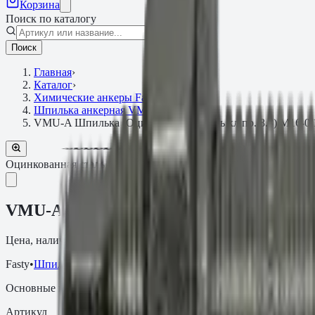
Корзина
Поиск по каталогу
Поиск
Главная
›
Каталог
›
Химические анкеры Fasty
›
Шпилька анкерная VMU-A
›
VMU-A Шпилька (Оцинкованная сталь кл.пр. 8.8) M16-0/
Оцинкованная сталь кл.пр. 8.8
Артикул:
.16.12588VMU
VMU-A Шпилька (Оцинкованная сталь кл
Цена, наличие и сроки поставки зависят от артикула, объёма и
Fasty
•
Шпилька анкерная VMU-A
Основные параметры
Артикул