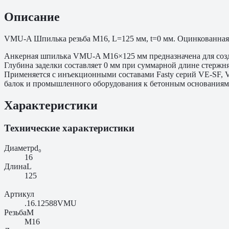
Описание
VMU-A Шпилька резьба M16, L=125 мм, t=0 мм. Оцинкованная с
Анкерная шпилька VMU-A M16×125 мм предназначена для созд
Глубина заделки составляет 0 мм при суммарной длине стержн
Применяется с инъекционными составами Fasty серий VE-SF, 
балок и промышленного оборудования к бетонным основаниям. 
Характеристики
Технические характеристики
Диаметр
d₀
16
Длина
L
125
Артикул
.16.12588VMU
Резьба
M
M16