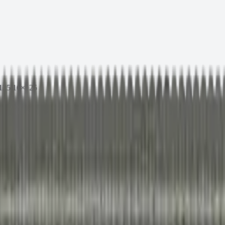
125 16×125
.пр. 8.8) M16-0/125 16×125
 текущей партии.