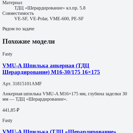
Материал
ТДЦ «Шерардирование» кл.пр. 5.8
Совместимость
VE-SF, VE-Polar, VME-600, PE-SF
Рядом по задаче
Похожие модели
Fasty
VMU-A Шпилька анкерная (ТДЦ
Шерардирование) M16-30/175 16×175
Арт.
31815101AMF
Анкерная шпилька VMU-A M16×175 мм, глубина заделки 30
мм — ТДЦ «Шерардирование».
441,85 ₽
Fasty
VMU-A Шпилька (ТДЦ «Шерардирование»