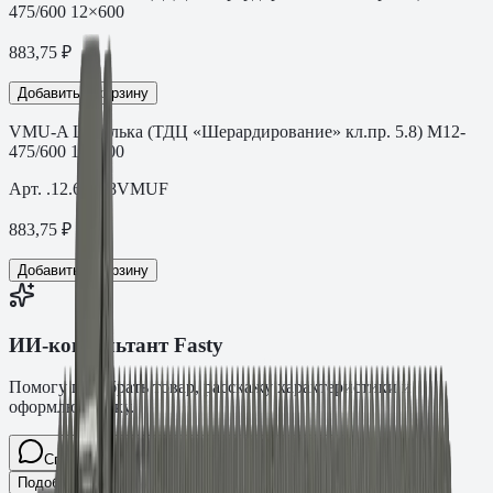
475/600 12×600
883,75
₽
Добавить в корзину
VMU-A Шпилька (ТДЦ «Шерардирование» кл.пр. 5.8) M12-
475/600 12×600
Арт.
.12.60088VMUF
883,75
₽
Добавить в корзину
ИИ-консультант Fasty
Помогу подобрать товар, расскажу характеристики и
оформлю заявку.
Спросите про крепёж Fasty…
Разговор
Подобрать размер
Для какого основания?
Какая нагрузка?