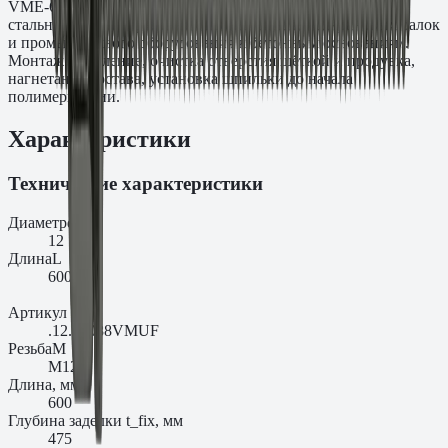
VME-600 и PE-SF. Типичные задачи: крепление несущих
стальных колонн, фасадных кронштейнов, подкрановых балок
и промышленного оборудования к бетонным основаниям.
Монтаж: сверление, очистка отверстия щёткой и продувка,
нагнетание состава, установка шпильки до начала
полимеризации.
Характеристики
Технические характеристики
Диаметр
d₀
12
Длина
L
600
Артикул
.12.60088VMUF
Резьба
M
M12
Длина, мм
600
Глубина заделки t_fix, мм
475