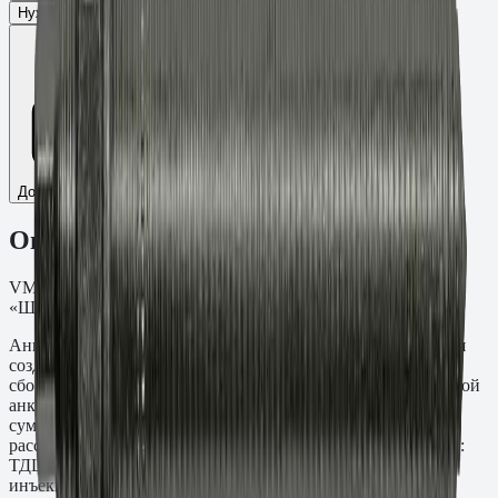
Нужен ТС/ТО
Добавить к сравнению
Описание
VMU-A Шпилька резьба M12, L=600 мм, t=475 мм. ТДЦ
«Шерардирование» кл.пр. 5.8.
Анкерная шпилька VMU-A M12×600 мм предназначена для
создания резьбовых точек крепления в монолитных и
сборных железобетонных конструкциях методом химической
анкеровки. Глубина заделки составляет 475 мм при
суммарной длине стержня 600 мм — выступающая часть
рассчитана под толщину прикрепляемой детали. Материал:
ТДЦ «Шерардирование» кл.пр. 5.8. Применяется с
инъекционными составами Fasty серий VE-SF, VE-Polar,