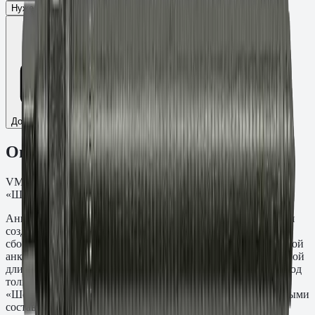
Нужен ТС/ТО
Добавить к сравнению
Описание
VMU-A Шпилька резьба M12, L=170 мм, t=45 мм. ТДЦ
«Шерардирование» кл.пр. 5.8.
Анкерная шпилька VMU-A M12×170 мм предназначена для
создания резьбовых точек крепления в монолитных и
сборных железобетонных конструкциях методом химической
анкеровки. Глубина заделки составляет 45 мм при суммарной
длине стержня 170 мм — выступающая часть рассчитана под
толщину прикрепляемой детали. Материал: ТДЦ
«Шерардирование» кл.пр. 5.8. Применяется с инъекционными
составами Fasty серий VE-SF, VE-Polar, VME-600 и PE-SF.