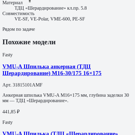
Материал
ТДЦ «Шерардирование» кл.пр. 5.8
Совместимость
VE-SF, VE-Polar, VME-600, PE-SF
Рядом по задаче
Похожие модели
Fasty
VMU-A Шпилька анкерная (ТДЦ
Шерардирование) M16-30/175 16×175
Арт.
31815101AMF
Анкерная шпилька VMU-A M16×175 мм, глубина заделки 30
мм — ТДЦ «Шерардирование».
441,85 ₽
Fasty
VMU-A Шпилька (ТДЦ «Шерардирование»