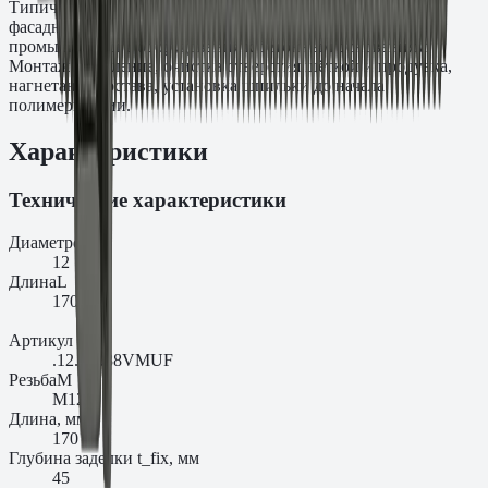
Типичные задачи: крепление несущих стальных колонн,
фасадных кронштейнов, подкрановых балок и
промышленного оборудования к бетонным основаниям.
Монтаж: сверление, очистка отверстия щёткой и продувка,
нагнетание состава, установка шпильки до начала
полимеризации.
Характеристики
Технические характеристики
Диаметр
d₀
12
Длина
L
170
Артикул
.12.17088VMUF
Резьба
M
M12
Длина, мм
170
Глубина заделки t_fix, мм
45