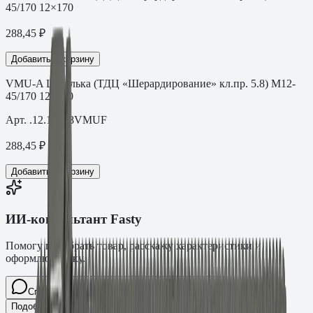
45/170 12×170
288,45
₽
Добавить в корзину
VMU-A Шпилька (ТДЦ «Шерардирование» кл.пр. 5.8) M12-
45/170 12×170
Арт.
.12.17088VMUF
288,45
₽
Добавить в корзину
ИИ-консультант Fasty
Помогу подобрать товар, расскажу характеристики и
оформлю заявку.
Спросите про крепёж Fasty…
Разговор
Подобрать размер
Для какого основания?
Какая нагрузка?