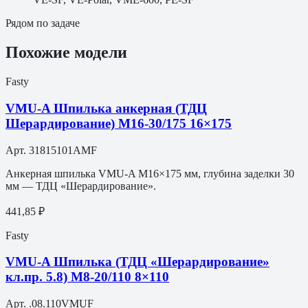
Рядом по задаче
Похожие модели
Fasty
VMU-A Шпилька анкерная (ТДЦ
Шерардирование) M16-30/175 16×175
Арт.
31815101AMF
Анкерная шпилька VMU-A M16×175 мм, глубина заделки 30
мм — ТДЦ «Шерардирование».
441,85 ₽
Fasty
VMU-A Шпилька (ТДЦ «Шерардирование»
кл.пр. 5.8) M8-20/110 8×110
Арт.
.08.110VMUF