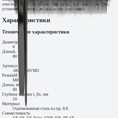
очистка отверстия щёткой и продувка, нагнетание состава,
установка шпильки до начала полимеризации.
Характеристики
Технические характеристики
Диаметр
d₀
8
Длина
L
80
Артикул
.08.08088VMU
Резьба
M
M8
Длина, мм
80
Глубина заделки t_fix, мм
10
Материал
Оцинкованная сталь кл.пр. 8.8
Совместимость
VE-SF, VE-Polar, VME-600, PE-SF