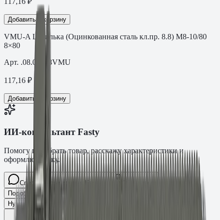
117,16
₽
Добавить в корзину
VMU-A Шпилька (Оцинкованная сталь кл.пр. 8.8) M8-10/80
8×80
Арт.
.08.08088VMU
117,16
₽
Добавить в корзину
ИИ-консультант Fasty
Помогу подобрать товар, расскажу характеристики и
оформлю заявку.
Спросите про крепёж Fasty…
Разговор
Подобрать размер
Для какого основания?
Какая нагрузка?
Нужен ТС/ТО