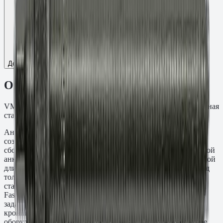
Добавить к сравнению
Описание
VMU-A Шпилька резьба M8, L=80 мм, t=10 мм. Оцинкованная
сталь кл.пр. 8.8.
Анкерная шпилька VMU-A M8×80 мм предназначена для
создания резьбовых точек крепления в монолитных и
сборных железобетонных конструкциях методом химической
анкеровки. Глубина заделки составляет 10 мм при суммарной
длине стержня 80 мм — выступающая часть рассчитана под
толщину прикрепляемой детали. Материал: Оцинкованная
сталь кл.пр. 8.8. Применяется с инъекционными составами
Fasty серий VE-SF, VE-Polar, VME-600 и PE-SF. Типичные
задачи: крепление несущих стальных колонн, фасадных
кронштейнов, подкрановых балок и промышленного
оборудования к бетонным основаниям. Монтаж: сверление,