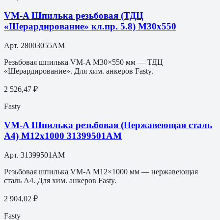
VM-A Шпилька резьбовая (ТДЦ
«Шерардирование» кл.пр. 5.8) M30х550
Арт.
28003055AM
Резьбовая шпилька VM-A M30×550 мм — ТДЦ
«Шерардирование». Для хим. анкеров Fasty.
2 526,47 ₽
Fasty
VM-A Шпилька резьбовая (Нержавеющая сталь
A4) M12х1000 31399501АМ
Арт.
31399501АМ
Резьбовая шпилька VM-A M12×1000 мм — нержавеющая
сталь A4. Для хим. анкеров Fasty.
2 904,02 ₽
Fasty