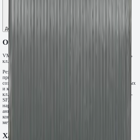
Добавить к сравнению
Описание
VM-A Шпилька резьба M30, L=285 мм. Оцинкованная сталь
кл.пр. 8.8.
Резьбовая шпилька VM-A M30×285 мм предназначена для
применения с химическими анкерными составами при
создании резьбовых точек крепления в бетонных, кирпичных
и каменных основаниях. Материал: Оцинкованная сталь
кл.пр. 8.8. Устанавливается совместно с составами Fasty VE-
SF, VE-Polar, VME-600 и PE-SF. При необходимости
нарезается по месту под нужную длину. Используется для
анкеровки закладных деталей, стоек, ограждений и
конструктивных узлов там, где требуется стандартный
метрический шаг резьбы без заводской головки.
Характеристики