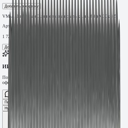
Добавить в корзину
VM-A Шпилька (Оцинкованная сталь кл.пр. 8.8) M30х285
Арт.
.30.28588VM
1 728,72
₽
Добавить в корзину
ИИ-консультант Fasty
Помогу подобрать товар, расскажу характеристики и
оформлю заявку.
Спросите про крепёж Fasty…
Разговор
Подобрать размер
Для какого основания?
Какая нагрузка?
Нужен ТС/ТО