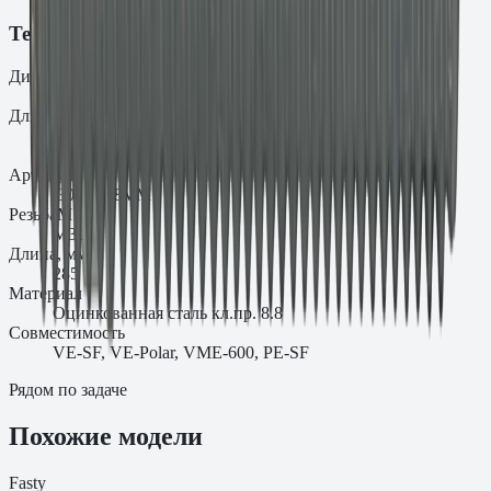
Технические характеристики
Диаметр
d₀
30
Длина
L
285
Артикул
.30.28588VM
Резьба
M
M30
Длина, мм
285
Материал
Оцинкованная сталь кл.пр. 8.8
Совместимость
VE-SF, VE-Polar, VME-600, PE-SF
Рядом по задаче
Похожие модели
Fasty