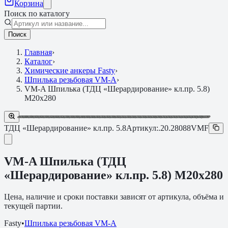
Корзина
Поиск по каталогу
Поиск
Главная
›
Каталог
›
Химические анкеры Fasty
›
Шпилька резьбовая VM-A
›
VM-A Шпилька (ТДЦ «Шерардирование» кл.пр. 5.8)
M20х280
ТДЦ «Шерардирование» кл.пр. 5.8
Артикул:
.20.28088VMF
VM-A Шпилька (ТДЦ
«Шерардирование» кл.пр. 5.8) M20х280
Цена, наличие и сроки поставки зависят от артикула, объёма и
текущей партии.
Fasty
•
Шпилька резьбовая VM-A