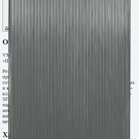
Добавить к сравнению
Описание
VM-A Шпилька резьба M20, L=280 мм. ТДЦ
«Шерардирование» кл.пр. 5.8.
Резьбовая шпилька VM-A M20×280 мм предназначена для
применения с химическими анкерными составами при
создании резьбовых точек крепления в бетонных, кирпичных
и каменных основаниях. Материал: ТДЦ «Шерардирование»
кл.пр. 5.8. Устанавливается совместно с составами Fasty VE-
SF, VE-Polar, VME-600 и PE-SF. При необходимости
нарезается по месту под нужную длину. Используется для
анкеровки закладных деталей, стоек, ограждений и
конструктивных узлов там, где требуется стандартный
метрический шаг резьбы без заводской головки.
Характеристики