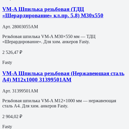
VM-A Шпилька резьбовая (ТДЦ
«Шерардирование» кл.пр. 5.8) M30х550
Арт.
28003055AM
Резьбовая шпилька VM-A M30×550 мм — ТДЦ
«Шерардирование». Для хим. анкеров Fasty.
2 526,47 ₽
Fasty
VM-A Шпилька резьбовая (Нержавеющая сталь
A4) M12х1000 31399501АМ
Арт.
31399501АМ
Резьбовая шпилька VM-A M12×1000 мм — нержавеющая
сталь A4. Для хим. анкеров Fasty.
2 904,02 ₽
Fasty