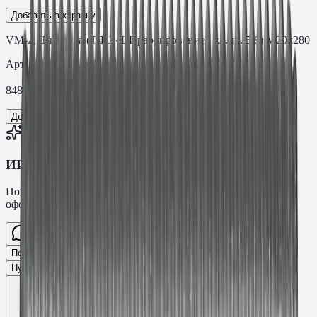
Добавить в корзину
VM-A Шпилька (ТДЦ «Шерардирование» кл.пр. 5.8) M20х280
Арт.
.20.28088VMF
848,84
₽
Добавить в корзину
ИИ-консультант Fasty
Помогу подобрать товар, расскажу характеристики и
оформлю заявку.
Спросите про крепёж Fasty…
Разговор
Подобрать размер
Для какого основания?
Какая нагрузка?
Нужен ТС/ТО