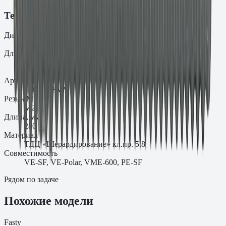
Технические характеристики
Диаметр
d₀
20
Длина
L
280
Артикул
.20.28088VMF
Резьба
M
M20
Длина, мм
280
Материал
ТДЦ «Шерардирование» кл.пр. 5.8
Совместимость
VE-SF, VE-Polar, VME-600, PE-SF
Рядом по задаче
Похожие модели
Fasty