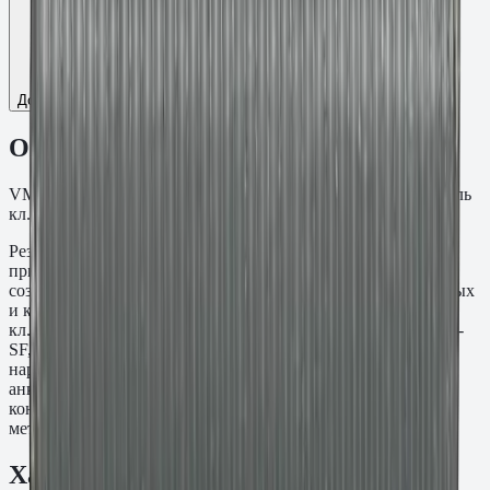
Добавить к сравнению
Описание
VM-A Шпилька резьба M12, L=2000 мм. Оцинкованная сталь
кл.пр. 5.8.
Резьбовая шпилька VM-A M12×2000 мм предназначена для
применения с химическими анкерными составами при
создании резьбовых точек крепления в бетонных, кирпичных
и каменных основаниях. Материал: Оцинкованная сталь
кл.пр. 5.8. Устанавливается совместно с составами Fasty VE-
SF, VE-Polar, VME-600 и PE-SF. При необходимости
нарезается по месту под нужную длину. Используется для
анкеровки закладных деталей, стоек, ограждений и
конструктивных узлов там, где требуется стандартный
метрический шаг резьбы без заводской головки.
Характеристики