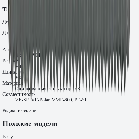
Технические характеристики
Диаметр
d₀
12
Длина
L
2000
Артикул
.12.2088VM
Резьба
M
M12
Длина, мм
2000
Материал
Оцинкованная сталь кл.пр. 5.8
Совместимость
VE-SF, VE-Polar, VME-600, PE-SF
Рядом по задаче
Похожие модели
Fasty