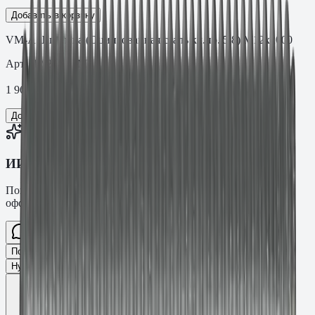
Добавить в корзину
VM-A Шпилька (Оцинкованная сталь кл.пр. 5.8) M12х2000
Арт.
.12.2088VM
1 968,92
₽
Добавить в корзину
ИИ-консультант Fasty
Помогу подобрать товар, расскажу характеристики и
оформлю заявку.
Спросите про крепёж Fasty…
Разговор
Подобрать размер
Для какого основания?
Какая нагрузка?
Нужен ТС/ТО