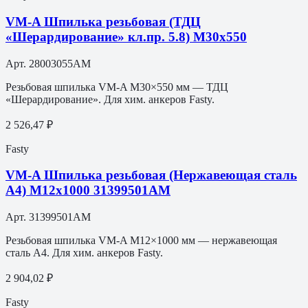
VM-A Шпилька резьбовая (ТДЦ
«Шерардирование» кл.пр. 5.8) M30х550
Арт.
28003055AM
Резьбовая шпилька VM-A M30×550 мм — ТДЦ
«Шерардирование». Для хим. анкеров Fasty.
2 526,47 ₽
Fasty
VM-A Шпилька резьбовая (Нержавеющая сталь
A4) M12х1000 31399501АМ
Арт.
31399501АМ
Резьбовая шпилька VM-A M12×1000 мм — нержавеющая
сталь A4. Для хим. анкеров Fasty.
2 904,02 ₽
Fasty