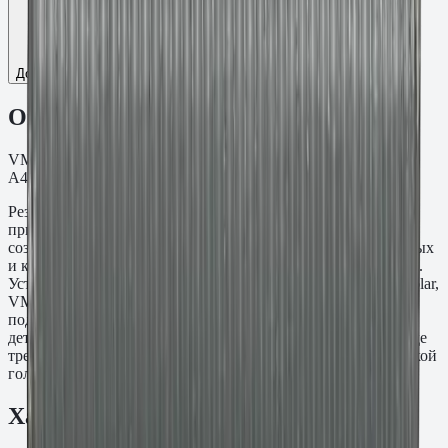
Добавить к сравнению
Описание
VM-A Шпилька резьба M12, L=185 мм. Нержавеющая сталь
A4.
Резьбовая шпилька VM-A M12×185 мм предназначена для
применения с химическими анкерными составами при
создании резьбовых точек крепления в бетонных, кирпичных
и каменных основаниях. Материал: Нержавеющая сталь A4.
Устанавливается совместно с составами Fasty VE-SF, VE-Polar,
VME-600 и PE-SF. При необходимости нарезается по месту
под нужную длину. Используется для анкеровки закладных
деталей, стоек, ограждений и конструктивных узлов там, где
требуется стандартный метрический шаг резьбы без заводской
головки.
Характеристики