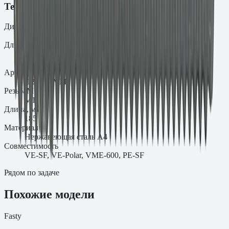
Технические характеристики
Диаметр
d₀
12
Длина
L
185
Артикул
.12.1854VM
Резьба
M
M12
Длина, мм
185
Материал
Нержавеющая сталь A4
Совместимость
VE-SF, VE-Polar, VME-600, PE-SF
Рядом по задаче
Похожие модели
Fasty