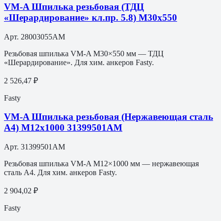
VM-A Шпилька резьбовая (ТДЦ
«Шерардирование» кл.пр. 5.8) M30х550
Арт.
28003055AM
Резьбовая шпилька VM-A M30×550 мм — ТДЦ
«Шерардирование». Для хим. анкеров Fasty.
2 526,47 ₽
Fasty
VM-A Шпилька резьбовая (Нержавеющая сталь
A4) M12х1000 31399501АМ
Арт.
31399501АМ
Резьбовая шпилька VM-A M12×1000 мм — нержавеющая
сталь A4. Для хим. анкеров Fasty.
2 904,02 ₽
Fasty