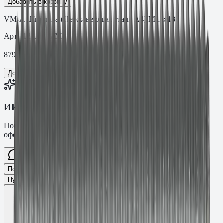
Добавить в корзину
VM-A Шпилька (Нержавеющая сталь A4) M12х185
Арт.
.12.1854VM
879,31
₽
Добавить в корзину
ИИ-консультант Fasty
Помогу подобрать товар, расскажу характеристики и
оформлю заявку.
Спросите про крепёж Fasty…
Разговор
Подобрать размер
Для какого основания?
Какая нагрузка?
Нужен ТС/ТО