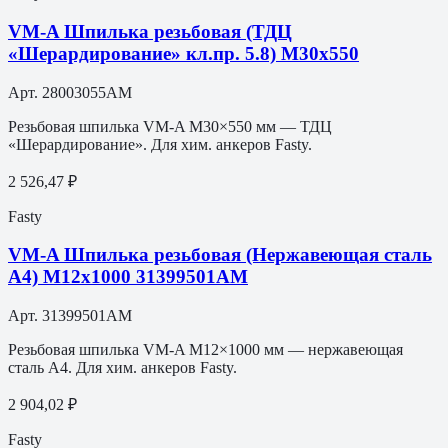
VM-A Шпилька резьбовая (ТДЦ
«Шерардирование» кл.пр. 5.8) M30х550
Арт.
28003055AM
Резьбовая шпилька VM-A M30×550 мм — ТДЦ
«Шерардирование». Для хим. анкеров Fasty.
2 526,47 ₽
Fasty
VM-A Шпилька резьбовая (Нержавеющая сталь
A4) M12х1000 31399501АМ
Арт.
31399501АМ
Резьбовая шпилька VM-A M12×1000 мм — нержавеющая
сталь A4. Для хим. анкеров Fasty.
2 904,02 ₽
Fasty