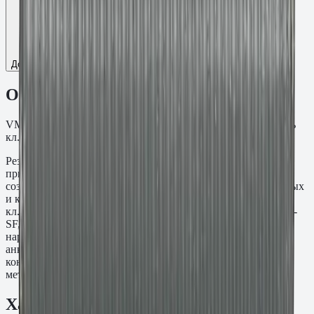
Добавить к сравнению
Описание
VM-A Шпилька резьба M12, L=115 мм. Оцинкованная сталь
кл.пр. 8.8.
Резьбовая шпилька VM-A M12×115 мм предназначена для
применения с химическими анкерными составами при
создании резьбовых точек крепления в бетонных, кирпичных
и каменных основаниях. Материал: Оцинкованная сталь
кл.пр. 8.8. Устанавливается совместно с составами Fasty VE-
SF, VE-Polar, VME-600 и PE-SF. При необходимости
нарезается по месту под нужную длину. Используется для
анкеровки закладных деталей, стоек, ограждений и
конструктивных узлов там, где требуется стандартный
метрический шаг резьбы без заводской головки.
Характеристики