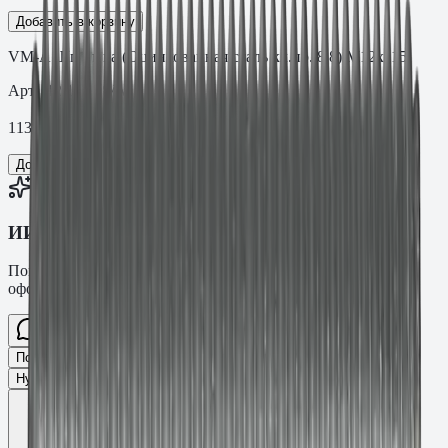
Добавить в корзину
VM-A Шпилька (Оцинкованная сталь кл.пр. 8.8) M12х115
Арт.
.12.11588VM
113,46
₽
Добавить в корзину
ИИ-консультант Fasty
Помогу подобрать товар, расскажу характеристики и
оформлю заявку.
Спросите про крепёж Fasty…
Разговор
Подобрать размер
Для какого основания?
Какая нагрузка?
Нужен ТС/ТО