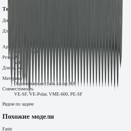
Технические характеристики
Диаметр
d₀
12
Длина
L
115
Артикул
.12.11588VM
Резьба
M
M12
Длина, мм
115
Материал
Оцинкованная сталь кл.пр. 8.8
Совместимость
VE-SF, VE-Polar, VME-600, PE-SF
Рядом по задаче
Похожие модели
Fasty