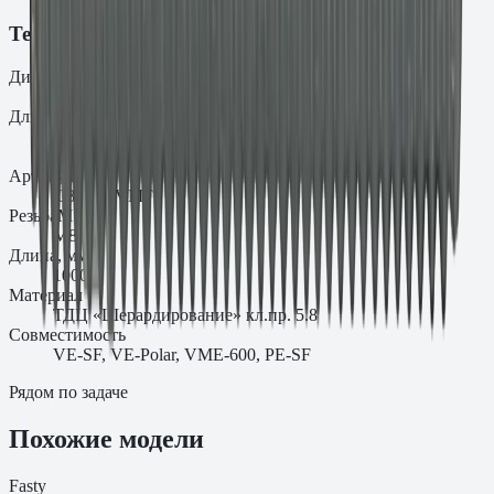
Технические характеристики
Диаметр
d₀
8
Длина
L
1000
Артикул
.08.1000VMF
Резьба
M
M8
Длина, мм
1000
Материал
ТДЦ «Шерардирование» кл.пр. 5.8
Совместимость
VE-SF, VE-Polar, VME-600, PE-SF
Рядом по задаче
Похожие модели
Fasty