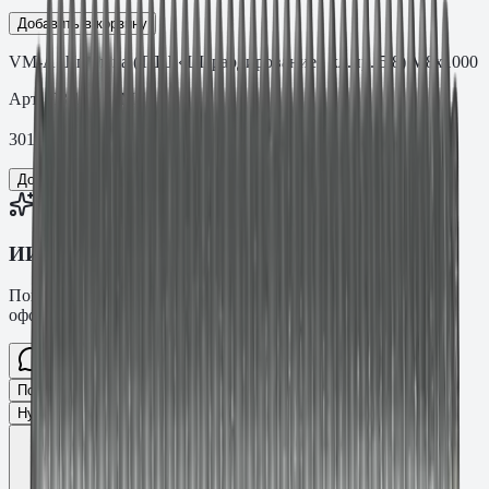
Добавить в корзину
VM-A Шпилька (ТДЦ «Шерардирование» кл.пр. 5.8) M8х1000
Арт.
.08.1000VMF
301,75
₽
Добавить в корзину
ИИ-консультант Fasty
Помогу подобрать товар, расскажу характеристики и
оформлю заявку.
Спросите про крепёж Fasty…
Разговор
Подобрать размер
Для какого основания?
Какая нагрузка?
Нужен ТС/ТО