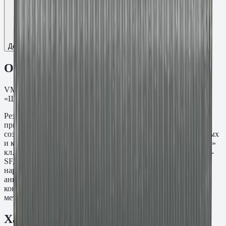
Добавить к сравнению
Описание
VM-A Шпилька резьба M8, L=1000 мм. ТДЦ
«Шерардирование» кл.пр. 5.8.
Резьбовая шпилька VM-A M8×1000 мм предназначена для
применения с химическими анкерными составами при
создании резьбовых точек крепления в бетонных, кирпичных
и каменных основаниях. Материал: ТДЦ «Шерардирование»
кл.пр. 5.8. Устанавливается совместно с составами Fasty VE-
SF, VE-Polar, VME-600 и PE-SF. При необходимости
нарезается по месту под нужную длину. Используется для
анкеровки закладных деталей, стоек, ограждений и
конструктивных узлов там, где требуется стандартный
метрический шаг резьбы без заводской головки.
Характеристики