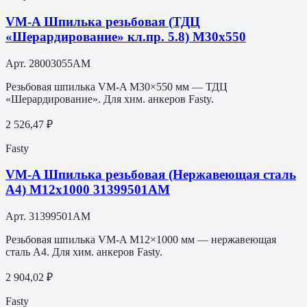
VM-A Шпилька резьбовая (ТДЦ
«Шерардирование» кл.пр. 5.8) M30х550
Арт.
28003055AM
Резьбовая шпилька VM-A M30×550 мм — ТДЦ
«Шерардирование». Для хим. анкеров Fasty.
2 526,47 ₽
Fasty
VM-A Шпилька резьбовая (Нержавеющая сталь
A4) M12х1000 31399501АМ
Арт.
31399501АМ
Резьбовая шпилька VM-A M12×1000 мм — нержавеющая
сталь A4. Для хим. анкеров Fasty.
2 904,02 ₽
Fasty