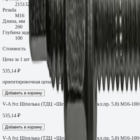
21513201MF
Резьба
M16
Длина, мм
260
Глубина заделки t_fix, мм
100
Стоимость
Цена за 1 шт
535,14 ₽
ориентировочная цена с НДС
Добавить в корзину
V-A fvz Шпилька (ТДЦ «Шерардирование» кл.пр. 5.8) M16-100
535,14
₽
Добавить в корзину
V-A fvz Шпилька (ТДЦ «Шерардирование» кл.пр. 5.8) M16-100