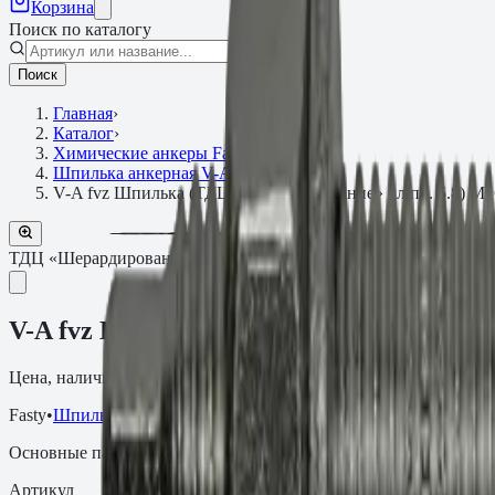
Корзина
Поиск по каталогу
Поиск
Главная
›
Каталог
›
Химические анкеры Fasty
›
Шпилька анкерная V-A
›
V-A fvz Шпилька (ТДЦ «Шерардирование» кл.пр. 5.8) M1
ТДЦ «Шерардирование» кл.пр. 5.8
Артикул:
21513201MF
V-A fvz Шпилька (ТДЦ «Шерардирование»
Цена, наличие и сроки поставки зависят от артикула, объёма и
Fasty
•
Шпилька анкерная V-A
Основные параметры
Артикул