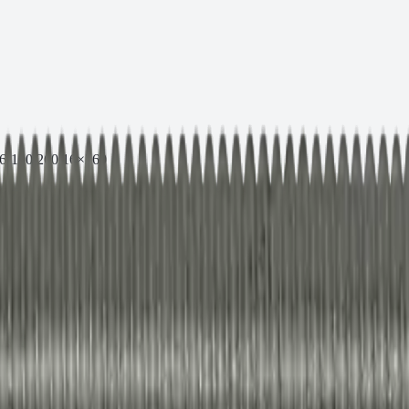
6-100/260 16×260
 кл.пр. 5.8) M16-100/260 16×260
 текущей партии.