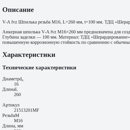
Описание
V-A fvz Шпилька резьба M16, L=260 мм, t=100 мм. ТДЦ «Шерард
Анкерная шпилька V-A fvz M16×260 мм предназначена для соз
Глубина заделки — 100 мм. Материал: ТДЦ «Шерардирование» к
повышенную коррозионную стойкость по сравнению с обычны
Характеристики
Технические характеристики
Диаметр
d₀
16
Длина
L
260
Артикул
21513201MF
Резьба
M
M16
Длина, мм