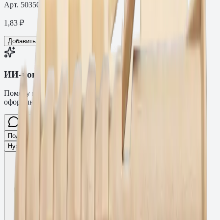
Арт.
503505025AM
1,83
₽
Добавить в корзину
ИИ-консультант Fasty
Помогу подобрать товар, расскажу характеристики и
оформлю заявку.
Спросите про крепёж Fasty…
Разговор
Подобрать размер
Для какого основания?
Какая нагрузка?
Нужен ТС/ТО