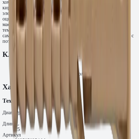
хомутов, лёгких навесных элементов к бетонным и
кирпичным основаниям. Дюбель не взаимодействует
электрохимически с алюминиевыми конструкциями и
оцинкованными поверхностями. Полиамид PA6 устойчив к
маслам, смазкам, слабым щелочам и ультрафиолету. Рабочая
температура: от −30 до +80 °C. Допускается применение с
саморезами по дереву и металлу стандартных типоразмеров с
потайной или цилиндрической головкой.
Ключевые преимущества
✓
Материал: Полиамид PA6
✓
Основание: Бетон C20/25, полнотелый кирпич
Характеристики
Технические характеристики
Диаметр
d₀
5
Длина
L
25
Артикул