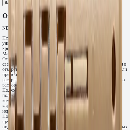
Добавить к сравнению
Описание
ND Дюбель нейлоновый 5×25.
Нейлоновый дюбель Fasty ND из полиамида PA6 —
универсальный расширительный дюбель без гвоздя для
крепления конструкций к бетону и полнотелому кирпичу.
Материал: полиамид PA6, без металлических компонентов.
Основания: бетон C20/25, полнотелый кирпич. Монтаж:
сверление отверстия по диаметру дюбеля, установка дюбеля в
отверстие, завинчивание подходящего шурупа (крестовой или
прямой шлиц) — при завинчивании тело дюбеля
раскрывается в отверстии и фиксируется за счёт радиального
распора. Диаметр дюбеля: 5–10 мм. Длина: 25–50 мм.
Подходит для шурупов с потайной, цилиндрической или
полукруглой головкой. Отсутствие металлических
компонентов полностью исключает биметаллическую
коррозию при контакте с алюминиевыми конструкциями,
нержавеющими листами и оцинкованными поверхностями.
Полиамид PA6 устойчив к маслам, смазкам и слабым
щелочам. Применяется для монтажа плинтусов,
подоконников, дверных коробок, кабельных каналов, трубных