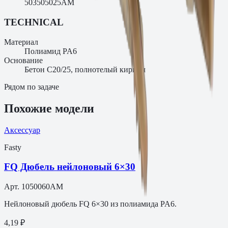
503505025AM
TECHNICAL
Материал
Полиамид PA6
Основание
Бетон C20/25, полнотелый кирпич
Рядом по задаче
Похожие модели
Аксессуар
Fasty
FQ Дюбель нейлоновый 6×30
Арт.
1050060AM
Нейлоновый дюбель FQ 6×30 из полиамида PA6.
4,19 ₽